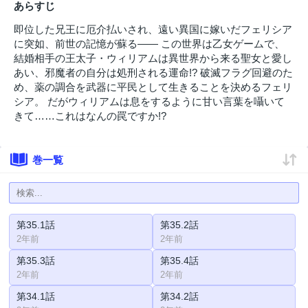
あらすじ
即位した兄王に厄介払いされ、遠い異国に嫁いだフェリシア
に突如、前世の記憶が蘇る―― この世界は乙女ゲームで、
結婚相手の王太子・ウィリアムは異世界から来る聖女と愛し
あい、邪魔者の自分は処刑される運命!? 破滅フラグ回避のた
め、薬の調合を武器に平民として生きることを決めるフェリ
シア。 だがウィリアムは息をするように甘い言葉を囁いて
きて……これはなんの罠ですか!?
巻一覧
第35.1話
第35.2話
2年前
2年前
第35.3話
第35.4話
2年前
2年前
第34.1話
第34.2話