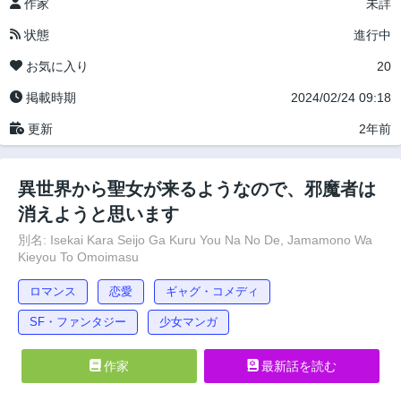
作家
未詳
状態
進行中
お気に入り
20
掲載時期
2024/02/24 09:18
更新
2年前
異世界から聖女が来るようなので、邪魔者は
消えようと思います
別名: Isekai Kara Seijo Ga Kuru You Na No De, Jamamono Wa
Kieyou To Omoimasu
ロマンス
恋愛
ギャグ・コメディ
SF・ファンタジー
少女マンガ
作家
最新話を読む