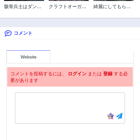
第30.3話
第30.4話
骸骨兵士はダンジ
クラフトオーガズ
綺麗にしてもらえ
2年前
2年前
ョンを守れなかっ
ム
ますか。
第29.1話
第29.2話
た
2年前
2年前
コメント
第29.3話
第29.4話
2年前
2年前
第28話
第27話
2年前
2年前
Website
第25話
第24話
2年前
2年前
コメントを投稿するには、
ログイン
または
登録
する必
要があります
第23話
第22話
2年前
2年前
第21話
第20話
2年前
2年前
第19話
第18話
2年前
2年前
第17話
第16話
2年前
2年前