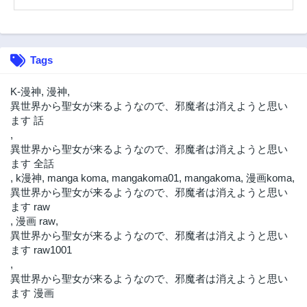
第15話
第14話
2年前
2年前
第13話
第12話
Tags
2年前
2年前
第11話
第10話
K-漫神
,
漫神
,
2年前
2年前
異世界から聖女が来るようなので、邪魔者は消えようと思い
ます 話
第9話
第8話
,
2年前
2年前
異世界から聖女が来るようなので、邪魔者は消えようと思い
第7話
第6話
ます 全話
2年前
2年前
,
k漫神
,
manga koma
,
mangakoma01
,
mangakoma
,
漫画koma
,
異世界から聖女が来るようなので、邪魔者は消えようと思い
第5話
第4話
ます raw
2年前
2年前
,
漫画 raw
,
第3話
第2話
異世界から聖女が来るようなので、邪魔者は消えようと思い
2年前
2年前
ます raw1001
,
第1話
異世界から聖女が来るようなので、邪魔者は消えようと思い
2年前
ます 漫画