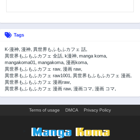
2年前
2年前
第10話
第9話
2年前
2年前
第8話
第7話
Tags
2年前
2年前
第6話
第5話
K-漫神
,
漫神
,
異世界もふもふカフェ 話
,
2年前
2年前
異世界もふもふカフェ 全話
,
k漫神
,
manga koma
,
mangakoma01
,
mangakoma
,
漫画koma
,
第4話
第3話
異世界もふもふカフェ raw
,
漫画 raw
,
2年前
2年前
異世界もふもふカフェ raw1001
,
異世界もふもふカフェ 漫画
,
第2話
第1話
異世界もふもふカフェ 漫画raw
,
2年前
2年前
異世界もふもふカフェ 漫画 raw
,
漫画コマ
,
漫画 コマ
,
Terms of usage
DMCA
Privacy Policy
>