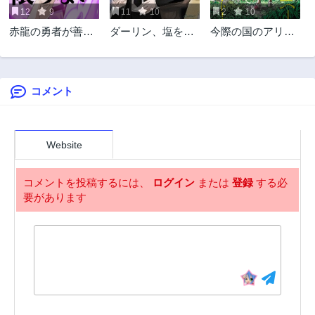
12
9
11
10
2
10
第18.1話
第18.2話
赤龍の勇者が善人
ダーリン、塩を振
今際の国のアリス
2年前
2年前
とは限らない
りかけて
RETRY
第17.1話
第17.2話
2年前
2年前
コメント
第17.3話
第17.4話
2年前
2年前
第16.1話
第16.2話
2年前
2年前
Website
第16.3話
第16.4話
2年前
2年前
コメントを投稿するには、
ログイン
または
登録
する必
要があります
第15.1話
第15.2話
2年前
2年前
第15.3話
第15.4話
2年前
2年前
第14話
第13話
2年前
2年前
第12話
第11話