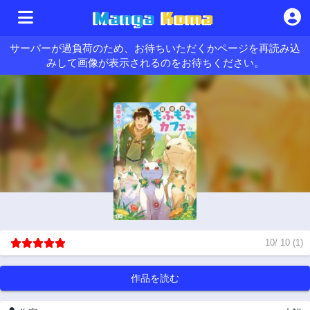
サーバーが過負荷のため、お待ちいただくかページを再読み込
みして画像が表示されるのをお待ちください。
10
/
10
(
1
)
作品を読む