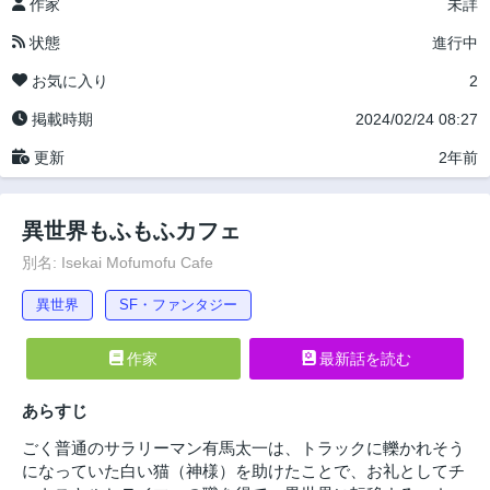
作家
未詳
状態
進行中
お気に入り
2
掲載時期
2024/02/24 08:27
更新
2年前
異世界もふもふカフェ
別名: Isekai Mofumofu Cafe
異世界
SF・ファンタジー
作家
最新話を読む
あらすじ
ごく普通のサラリーマン有馬太一は、トラックに轢かれそう
になっていた白い猫（神様）を助けたことで、お礼としてチ