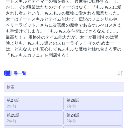
ートスキルとテイマーの職を得て、異世界に転移する。 し
かし、その職業はただのテイマーではなく、『もふもふに愛
されし者』という、もふもふの魔物に愛される職業だった。
太一はチートスキルとテイム能力で、伝説のフェンリルや、
ベリーラビット、さらに災害級の魔物であるケルべロスさえ
も手懐けてしまう。 「もふもふを仲間にできるなんて……
最高だ！」 規格外のテイム能力だが、太一が目指すのは冒
険よりも、もふもふ達とのスローライフ！ そのため太一
は、どんな人でも安心してもふもふな魔物と触れ合える夢の
『もふもふカフェ』を開店する！
巻一覧
第27話
第26話
2年前
2年前
第25話
第24話
2年前
2年前