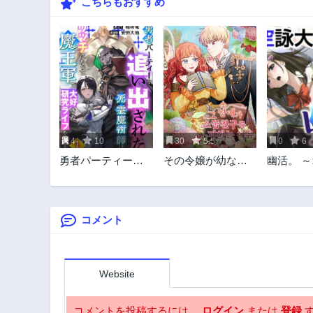
こちらもおすすめ
4
10
30
5.5
0
6
勇者パーティーを
その令嬢が幼なじ
幽活。 
追い出された死霊
みを避ける理由
なった俺
魔術師はリッチに
女の子に
なって魔王軍で大
する～
好きな研究ライフ
コメント
を送る
Website
コメントを投稿するには、
ログイン
または
登録
す