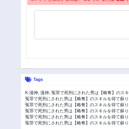
Tags
K-漫神
,
漫神
,
冤罪で死刑にされた男は【略奪】のスキル
冤罪で死刑にされた男は【略奪】のスキルを得て蘇り復
冤罪で死刑にされた男は【略奪】のスキルを得て蘇り復讐
冤罪で死刑にされた男は【略奪】のスキルを得て蘇り復讐を
冤罪で死刑にされた男は【略奪】のスキルを得て蘇り復讐
冤罪で死刑にされた男は【略奪】のスキルを得て蘇り復讐