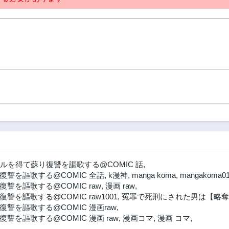
を得て蘇り復讐を謳歌する@COMIC 話
,
讐を謳歌する@COMIC 全話
,
k漫神
,
manga koma
,
mangakoma0
を謳歌する@COMIC raw
,
漫画 raw
,
謳歌する@COMIC raw1001
,
冤罪で死刑にされた男は【略奪
を謳歌する@COMIC 漫画raw
,
を謳歌する@COMIC 漫画 raw
,
漫画コマ
,
漫画 コマ
,