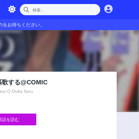
のをお待ちください。
歌する@COMIC
shuu O Ouka Suru
新話を読む