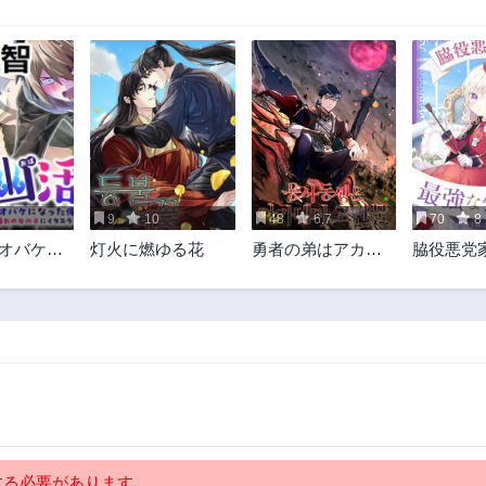
9
10
48
6.7
70
8
～オバケに
灯火に燃ゆる花
勇者の弟はアカデ
脇役悪党
が憧れの
ミーガチ勢
な公女様
イタズラ
る必要があります