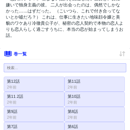
嫌いで独身主義の彼。 二人が出会ったのは、偶然でしかな
かった……はずだった。 （こいつら、これで付き合ってな
いとか噓だろ？） これは、仕事に生きたい地味顔令嬢と美
貌のワケあり冷徹貴公子が、秘密の恋人契約で本物の恋人よ
りも恋人らしく過ごすうちに、本当の恋が始まってしまうお
話。
巻一覧
第12話
第11話
2年前
2年前
第11.2話
第10話
2年前
2年前
第9話
第8話
2年前
2年前
第7話
第6話