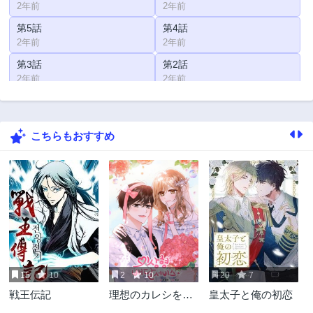
2年前
2年前
第5話
第4話
2年前
2年前
第3話
第2話
2年前
2年前
第1話
2年前
こちらもおすすめ
15
10
2
10
20
7
戦王伝記
理想のカレシをレ
皇太子と俺の初恋
ンタルします