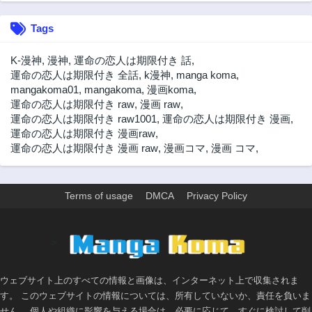
Tags
K-漫神
,
漫神
,
運命の恋人は期限付き 話
,
運命の恋人は期限付き 全話
,
k漫神
,
manga koma
,
mangakoma01
,
mangakoma
,
漫画koma
,
運命の恋人は期限付き raw
,
漫画 raw
,
運命の恋人は期限付き raw1001
,
運命の恋人は期限付き 漫画
,
運命の恋人は期限付き 漫画raw
,
運命の恋人は期限付き 漫画 raw
,
漫画コマ
,
漫画 コマ
,
Terms of usage
DMCA
Privacy Policy
>
ウェブサイト上のすべての情報と画像は、インターネット上で収集されま
す。 このウェブサイトの情報については、所有していないか、責任を負いま
せん。 個人や組織に影響を与える場合は、必要に応じて、すぐに検討して削