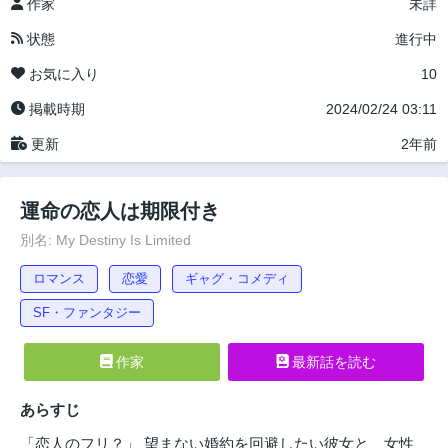
作家
未詳
状態
進行中
お気に入り
10
掲載時期
2024/02/24 03:11
更新
2年前
運命の恋人は期限付き
別名: My Destiny Is Limited
ロマンス
恋愛
ギャグ・コメディ
SF・ファンタジー
作家
最新話を読む
あらすじ
「恋人のフリ？」 望まない婚約を回避したい彼女と、女性