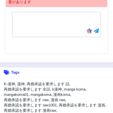
要があります
182話
181話
2年前
2年前
180話
179話
2年前
2年前
178話
177話
2年前
2年前
176話
175話
2年前
2年前
174話
173話
2年前
2年前
172話
171話
Tags
2年前
2年前
170話
169話
K-漫神
,
漫神
,
再婚承認を要求します 話
,
2年前
2年前
再婚承認を要求します 全話
,
k漫神
,
manga koma
,
mangakoma01
,
mangakoma
,
漫画koma
,
168話
167話
再婚承認を要求します raw
,
漫画 raw
,
2年前
3年前
再婚承認を要求します raw1001
,
再婚承認を要求します 漫画
,
166話
165話
再婚承認を要求します 漫画raw
,