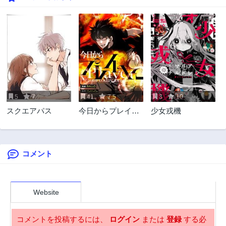
1年前
1年前
198話
197話
1年前
1年前
196話
195話
1年前
1年前
194話
193話
1年前
2年前
5
7
41
7.5
3
10
192話
191話
スクエアパス
今日からプレイヤ
少女戎機
2年前
2年前
ー
190話
189話
2年前
2年前
コメント
188話
187話
2年前
2年前
186話
185話
2年前
2年前
Website
184話
183話
2年前
2年前
コメントを投稿するには、
ログイン
または
登録
する必