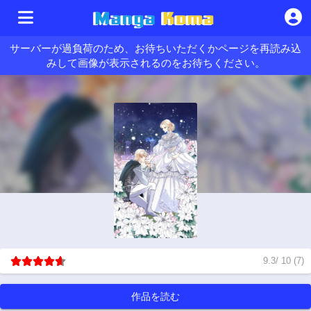
サーバーが過負荷のため、お待ちいただくかページを再読み込
みして画像が表示されるのをお待ちください。
9.3
/
10
(
7
)
作品を読む