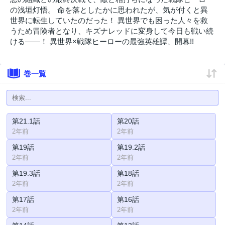
の浅垣灯悟。 命を落としたかに思われたが、気が付くと異
世界に転生していたのだった！ 異世界でも困った人々を救
うため冒険者となり、キズナレッドに変身して今日も戦い続
ける――！ 異世界×戦隊ヒーローの最強英雄譚、開幕!!
巻一覧
第21.1話
第20話
2年前
2年前
第19話
第19.2話
2年前
2年前
第19.3話
第18話
2年前
2年前
第17話
第16話
2年前
2年前