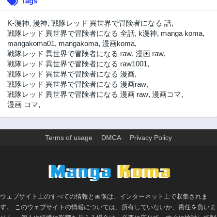
Tags
K-漫神
,
漫神
,
戦隊レッド 異世界で冒険者になる 話
,
戦隊レッド 異世界で冒険者になる 全話
,
k漫神
,
manga koma
,
mangakoma01
,
mangakoma
,
漫画koma
,
戦隊レッド 異世界で冒険者になる raw
,
漫画 raw
,
戦隊レッド 異世界で冒険者になる raw1001
,
戦隊レッド 異世界で冒険者になる 漫画
,
戦隊レッド 異世界で冒険者になる 漫画raw
,
戦隊レッド 異世界で冒険者になる 漫画 raw
,
漫画コマ
,
漫画 コマ
,
Terms of usage
DMCA
Privacy Policy
>
ウェブサイト上のすべての情報と画像は、インターネット上で収集されま
す。 このウェブサイトの情報については、所有していないか、責任を負いま