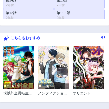
第14話
第13話
2年前
2年前
第12話
第11.1話
2年前
2年前
第11.2話
第10話
2年前
2年前
こちらもおすすめ
第9話
第8話
2年前
2年前
第7話
第6話
2年前
2年前
第5話
第4話
2年前
2年前
第3話
第2話
2年前
2年前
2
10
4
10
6
10
僕以外全員転生者
ノンフィクショ
オリエント
かよ
ン・フレーズ