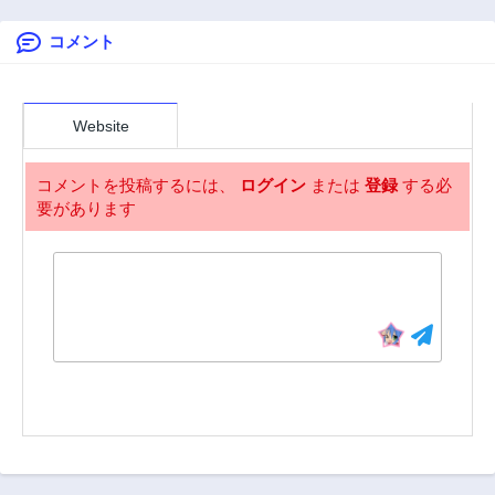
3年前
3年前
コメント
第55.2話
第54.1話
3年前
3年前
第54.2話
第53.1話
3年前
3年前
Website
第53.2話
第52.1話
3年前
3年前
コメントを投稿するには、
ログイン
または
登録
する必
要があります
第52.2話
第51.1話
3年前
3年前
第51.2話
第51.3話
3年前
3年前
第50.1話
第50.2話
3年前
3年前
第50.3話
第49.1話
3年前
3年前
第49.2話
第48.1話
3年前
3年前