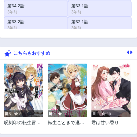
第64.2話
第63.1話
3年前
3年前
第63.2話
第62.1話
3年前
3年前
第62.2話
第61.1話
3年前
3年前
こちらもおすすめ
第61.2話
第60.1話
3年前
3年前
第60.2話
第59.1話
3年前
3年前
第59.2話
第58.1話
3年前
3年前
第58.2話
第57.1話
3年前
3年前
5
8
9
10
2
10
第57.2話
第56.1話
呪刻印の転生冒険
転生ごときで逃げ
君は甘い香り
3年前
3年前
者 ~最強賢者、自
られるとでも、兄
第56.2話
第55.1話
由に生きる~
さん？