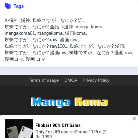
第48.2話
第47.1話
Tags
3年前
3年前
第47.2話
第46.1話
K-漫神
,
漫神
,
蜘蛛ですが、なにか? 話
,
3年前
3年前
蜘蛛ですが、なにか? 全話
,
k漫神
,
manga koma
,
mangakoma01
,
mangakoma
,
漫画koma
,
第46.2話
第45.1話
蜘蛛ですが、なにか? raw
,
漫画 raw
,
3年前
3年前
蜘蛛ですが、なにか? raw1001
,
蜘蛛ですが、なにか? 漫画
,
第45.2話
第44.1話
蜘蛛ですが、なにか? 漫画raw
,
蜘蛛ですが、なにか? 漫画 raw
,
3年前
3年前
漫画コマ
,
漫画 コマ
,
第44.2話
第43.1話
3年前
3年前
Terms of usage
DMCA
Privacy Policy
第43.2話
第42.1話
3年前
3年前
第42.2話
第41.1話
>
3年前
3年前
第41.2話
第40.1話
ウェブサイト上のすべての情報と画像は、インターネット上で収集されま
3年前
3年前
す。 このウェブサイトの情報については、所有していないか、責任を負いま
第40.2話
第39.1話
せん。 個人や組織に影響を与える場合は、必要に応じて、すぐに検討して削
3年前
3年前
除します。