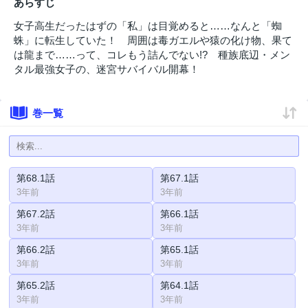
あらすじ
女子高生だったはずの「私」は目覚めると……なんと「蜘
蛛」に転生していた！ 周囲は毒ガエルや猿の化け物、果て
は龍まで……って、コレもう詰んでない!? 種族底辺・メン
タル最強女子の、迷宮サバイバル開幕！
巻一覧
第68.1話
第67.1話
3年前
3年前
第67.2話
第66.1話
3年前
3年前
第66.2話
第65.1話
3年前
3年前
第65.2話
第64.1話
3年前
3年前