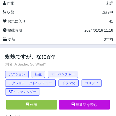
作家
未詳
状態
進行中
お気に入り
41
掲載時期
2024/01/16 11:18
更新
3年前
蜘蛛ですが、なにか?
別名: A Spider, So What?
アクション
転生
アドベンチャー
アクション・アドベンチャー
ドラマ化
コメディ
SF・ファンタジー
作家
最新話を読む