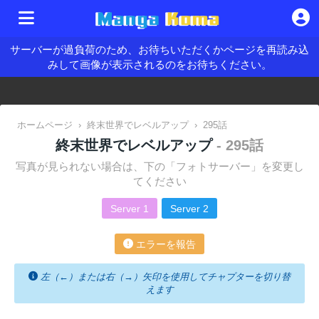
サーバーが過負荷のため、お待ちいただくかページを再読み込
みして画像が表示されるのをお待ちください。
ホームページ
›
終末世界でレベルアップ
›
295話
終末世界でレベルアップ
- 295話
写真が見られない場合は、下の「フォトサーバー」を変更し
てください
Server 1
Server 2
エラーを報告
左（←）または右（→）矢印を使用してチャプターを切り替
えます