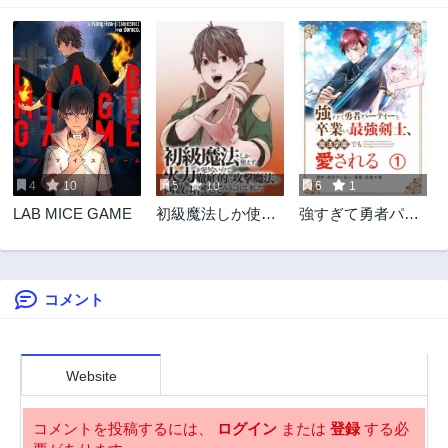
3ヶ月前
4ヶ月前
138話
137話
4ヶ月前
4ヶ月前
136話
135話
4ヶ月前
5ヶ月前
134話
133話
5ヶ月前
5ヶ月前
4
10
5
10
6
1
132話
131話
LAB MICE GAME
初級魔法しか使え
強すぎて勇者パー
5ヶ月前
5ヶ月前
ず、火力が足りな
ティーを卒業した
130話
129話
いので徹底的に攻
最強剣士
6ヶ月前
6ヶ月前
撃魔法の回数を増
やしてみることに
コメント
128話
127話
しました
6ヶ月前
6ヶ月前
126話
125話
7ヶ月前
7ヶ月前
Website
124話
123話
7ヶ月前
7ヶ月前
コメントを投稿するには、
ログイン
または
登録
する必