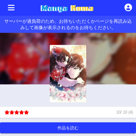
サーバーが過負荷のため、お待ちいただくかページを再読み込
みして画像が表示されるのをお待ちください。
10
/
10
(
4
)
作品を読む