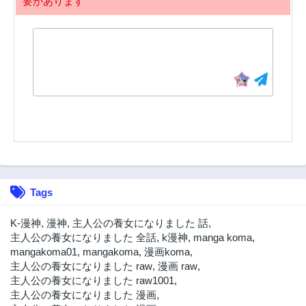
要があります
122話
121話
8ヶ月前
8ヶ月前
120話
119話
1年前
1年前
118話
117話
1年前
1年前
116話
115話
1年前
1年前
114話
113話
1年前
1年前
112話
111話
Tags
1年前
1年前
110話
109話
K-漫神
,
漫神
,
主人公の養女になりました 話
,
1年前
1年前
主人公の養女になりました 全話
,
k漫神
,
manga koma
,
mangakoma01
,
mangakoma
,
漫画koma
,
108話
107話
主人公の養女になりました raw
,
漫画 raw
,
1年前
1年前
主人公の養女になりました raw1001
,
106話
105話
主人公の養女になりました 漫画
,
2年前
2年前