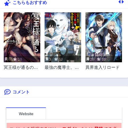
こちらもおすすめ
40話
39話
3年前
3年前
38話
37話
3年前
3年前
36話
35話
3年前
3年前
34話
33話
3年前
3年前
6
10
3
10
20
10
32話
31話
冥王様が通るので
最強の魔導士。ひ
異界進入リロード
3年前
3年前
すよ!@COMIC
ざに矢をうけてし
30話
29話
まったので田舎の
3年前
3年前
衛兵になる
コメント
28話
27話
3年前
3年前
26話
25話
3年前
3年前
Website
24話
23話
3年前
3年前