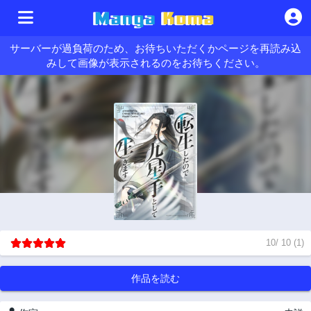
サーバーが過負荷のため、お待ちいただくかページを再読み込
みして画像が表示されるのをお待ちください。
10
/
10
(
1
)
作品を読む