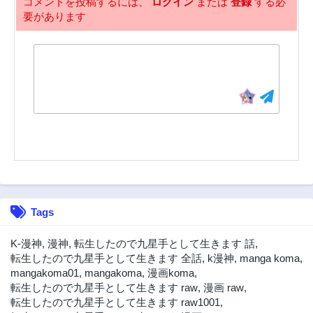
コメントを投稿するには、
ログイン
または
登録
する必
要があります
22話
21話
3年前
3年前
20話
19話
3年前
3年前
18話
17話
3年前
3年前
16話
15話
3年前
3年前
14話
13話
3年前
3年前
12話
11話
Tags
3年前
3年前
10話
9話
K-漫神
,
漫神
,
転生したので九星手として生きます 話
,
3年前
3年前
転生したので九星手として生きます 全話
,
k漫神
,
manga koma
,
mangakoma01
,
mangakoma
,
漫画koma
,
8話
7話
転生したので九星手として生きます raw
,
漫画 raw
,
3年前
3年前
転生したので九星手として生きます raw1001
,
6話
5話