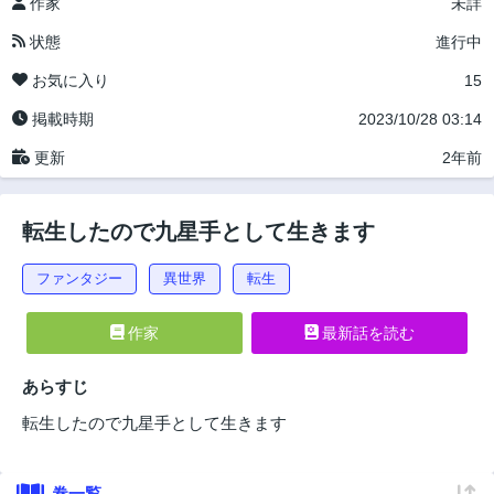
作家
未詳
状態
進行中
お気に入り
15
掲載時期
2023/10/28 03:14
更新
2年前
転生したので九星手として生きます
ファンタジー
異世界
転生
作家
最新話を読む
あらすじ
転生したので九星手として生きます
巻一覧