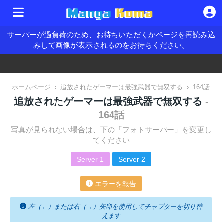
サーバーが過負荷のため、お待ちいただくかページを再読み込
みして画像が表示されるのをお待ちください。
ホームページ
›
追放されたゲーマーは最強武器で無双する
›
164話
追放されたゲーマーは最強武器で無双する
-
164話
写真が見られない場合は、下の「フォトサーバー」を変更し
てください
Server 1
Server 2
エラーを報告
左（←）または右（→）矢印を使用してチャプターを切り替
えます