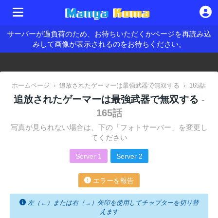
サーバーが過負荷のため、お待ちいただくかページを再読み込
みして画像が表示されるのをお待ちください。
ホームページ
›
追放されたゲーマーは最強武器で無双する
›
165話
追放されたゲーマーは最強武器で無双する
-
165話
写真が見られない場合は、下の「フォトサーバー」を変更し
てください
Server 1
Server 2
エラーを報告
左（←）または右（→）矢印を使用してチャプターを切り替
えます