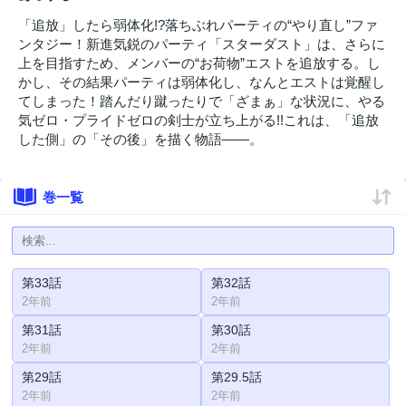
「追放」したら弱体化!?落ちぶれパーティの“やり直し”ファ
ンタジー！新進気鋭のパーティ「スターダスト」は、さらに
上を目指すため、メンバーの“お荷物”エストを追放する。し
かし、その結果パーティは弱体化し、なんとエストは覚醒し
てしまった！踏んだり蹴ったりで「ざまぁ」な状況に、やる
気ゼロ・プライドゼロの剣士が立ち上がる!!これは、「追放
した側」の「その後」を描く物語――。
巻一覧
第33話
第32話
2年前
2年前
第31話
第30話
2年前
2年前
第29話
第29.5話
2年前
2年前