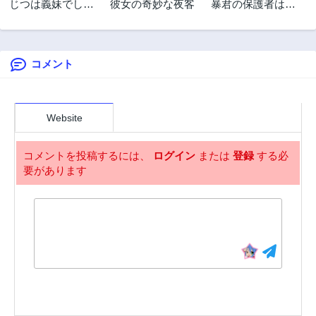
じつは義妹でし
彼女の奇妙な夜客
暴君の保護者は悪
2年前
2年前
た。～最近できた
役魔女です
第10話
第9話
義理の弟の距離感
2年前
2年前
がやたら近いわけ
～
コメント
第8話
第7話
2年前
2年前
第6話
第5話
2年前
2年前
Website
第4話
第3話
2年前
2年前
コメントを投稿するには、
ログイン
または
登録
する必
要があります
第2話
第1話
2年前
2年前