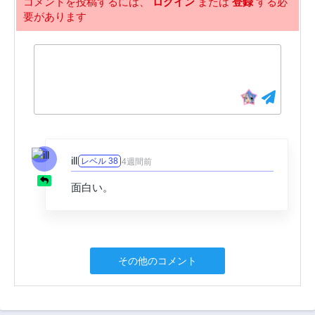
コメントを投稿するには、
ログイン
または
登録
する必
要があります
9話
8話
3年前
3年前
7話
6話
3年前
3年前
5話
4話
3年前
3年前
3話
2話
3年前
3年前
ill
レベル 38
4週間前
1話
3年前
面白い。
その他のコメント