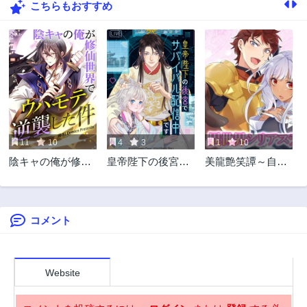
こちらもおすすめ
27話
26話
3年前
3年前
25話
24話
3年前
3年前
23話
22話
3年前
3年前
21話
20話
3年前
3年前
11
10
4
3
1
10
19話
18話
陰キャの俺が修仙
皇帝陛下の後宮で
美龍艶笑譚～自己
3年前
3年前
世界でウハモテ逆
サバイバル配信中
肯定感が激低なド
17話
16話
襲した件
です
ラゴン級美少女魔
3年前
3年前
王を、勇者がイチ
ャラブで退治する
コメント
15話
14話
お話～
3年前
3年前
13話
12話
3年前
3年前
Website
11話
10話
3年前
3年前