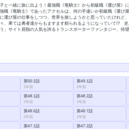
子と一緒に旅に出よう！最強職《竜騎士》から初級職《運び屋》にな
強職《竜騎士》であったアクセルは、何の手違いか初級職《運び
に運び屋の仕事をしつつ、世界を旅しようかと思っていたけれど
々、果ては勇者達からもますます頼られるようになっていて!? 
う」サイト屈指の人気を誇るトランスポーターファンタジー、待望の
第50.2話
第49.1話
2年前
2年前
第48.1話
第48.2話
2年前
2年前
第48.6話
第48.7話
2年前
2年前
第47.1話
第47.2話