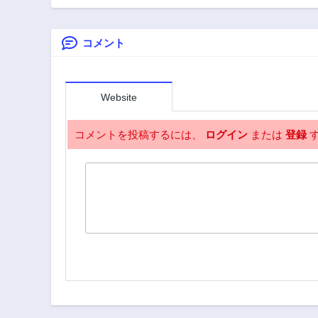
第38.2話
につき～
COMIC
2年前
コメント
第37.1話
2年前
第36.1話
2年前
Website
第35.4話
2年前
コメントを投稿するには、
ログイン
または
登録
す
第34.4話
2年前
第33.3話
2年前
第32.5話
2年前
第26.4話
2年前
第22話
2年前