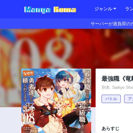
ジャンル
ラ
サーバーが過負荷の
最強職《竜
別名: Saikyo Shok
バトル
ア
あらすじ