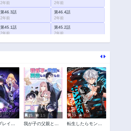
2年前
2年前
第46.3話
第46.4話
2年前
2年前
第45.1話
第45.2話
2年前
2年前
第45.6話
第44.1話
2年前
2年前
第44.5話
第44.6話
2年前
2年前
第43.4話
第42.1話
2年前
2年前
第42.5話
第41.1話
2年前
2年前
第41.5話
第40.1話
2年前
2年前
3
15
1.5
19
7
第39.3話
第38.1話
プレイヤ
我が子の父親と再
転生したらモンス
2年前
2年前
会しました
ターになってた件