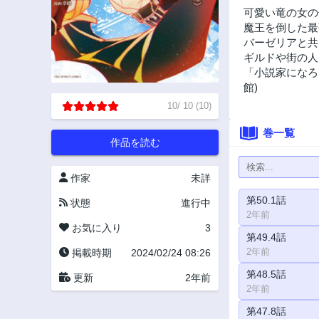
可愛い竜の女の
魔王を倒した最
バーゼリアと共
ギルドや街の人
「小説家になろ
館)
10
/
10
(
10
)
巻一覧
作品を読む
作家
未詳
第50.1話
状態
進行中
2年前
お気に入り
3
第49.4話
2年前
掲載時期
2024/02/24 08:26
第48.5話
更新
2年前
2年前
第47.8話