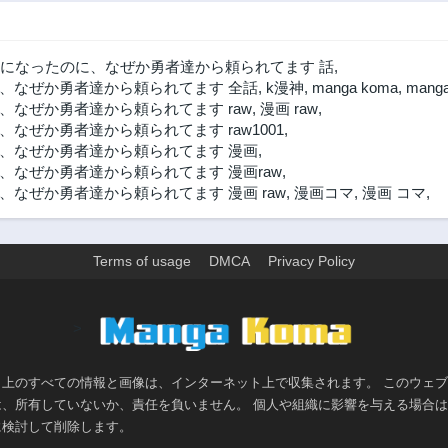
第18話
第17話
2年前
2年前
になったのに、なぜか勇者達から頼られてます 話
,
第13話
第12話
、なぜか勇者達から頼られてます 全話
,
k漫神
,
manga koma
,
mang
2年前
2年前
なぜか勇者達から頼られてます raw
,
漫画 raw
,
ぜか勇者達から頼られてます raw1001
,
第8話
第7話
、なぜか勇者達から頼られてます 漫画
,
2年前
2年前
なぜか勇者達から頼られてます 漫画raw
,
第3話
第2話
なぜか勇者達から頼られてます 漫画 raw
,
漫画コマ
,
漫画 コマ
,
2年前
2年前
Terms of usage
DMCA
Privacy Policy
>
ト上のすべての情報と画像は、インターネット上で収集されます。 このウェ
は、所有していないか、責任を負いません。 個人や組織に影響を与える場合
に検討して削除します。