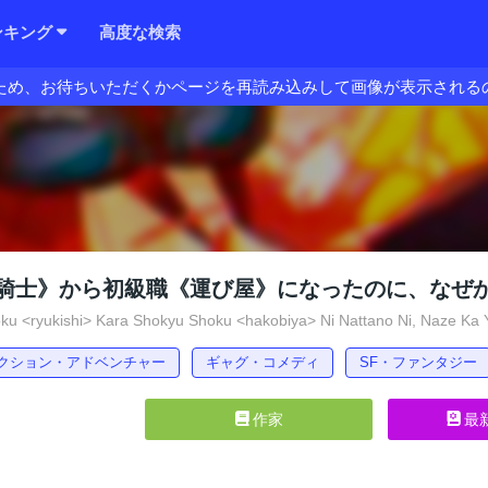
ンキング
高度な検索
ため、お待ちいただくかページを再読み込みして画像が表示される
騎士》から初級職《運び屋》になったのに、なぜ
u <ryukishi> Kara Shokyu Shoku <hakobiya> Ni Nattano Ni, Naze Ka 
クション・アドベンチャー
ギャグ・コメディ
SF・ファンタジー
作家
最