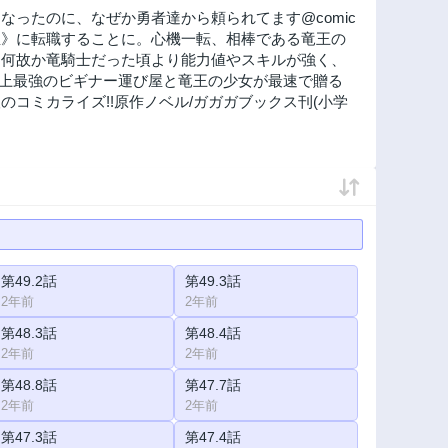
ったのに、なぜか勇者達から頼られてます@comic
屋》に転職することに。心機一転、相棒である竜王の
、何故か竜騎士だった頃より能力値やスキルが強く、
史上最強のビギナー運び屋と竜王の少女が最速で贈る
コミカライズ!!原作ノベル/ガガガブックス刊(小学
第49.2話
第49.3話
2年前
2年前
第48.3話
第48.4話
2年前
2年前
第48.8話
第47.7話
2年前
2年前
第47.3話
第47.4話