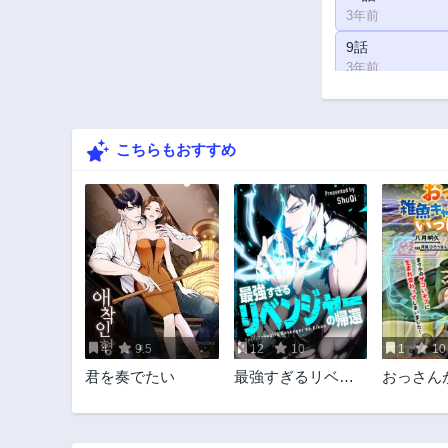
3年前
9話
3年前
4話
3年前
こちらもおすすめ
4
9.5
12
10
1
10
君を奏でたい
最強すぎるリベン
おっさん
ジャーの帰還
ャラに転
も、いっ
指す。