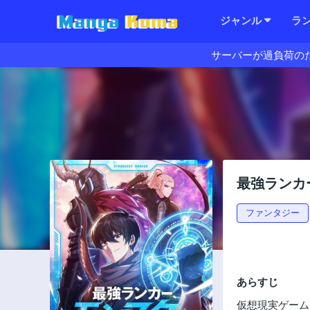
ジャンル
ラ
サーバーが過負荷の
最強ランカ
ファンタジー
あらすじ
仮想現実ゲーム