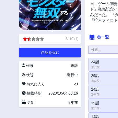
日、ゲーム開発
ド』発売記念イ
みだった。 「
「狩人フィロド
巻一覧
3
/
10
(
1
)
作品を読む
34話
作家
未詳
3年前
状態
進行中
29話
3年前
お気に入り
29
24話
掲載時期
2023/10/04 03:16
3年前
更新
3年前
19話
3年前
14話