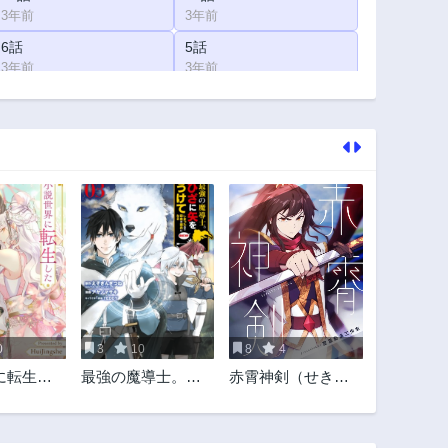
3年前
3年前
6話
5話
3年前
3年前
1話
3年前
0
3
10
8
4
に転生し
最強の魔導士。ひ
赤霄神剣（せきし
君のお師
ざに矢をうけてし
ょうしんけん）
？
まったので田舎の
衛兵になる