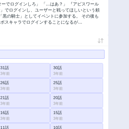
ーでログインしろ」 「…はあ？」 『アビスワール
士」でログインし、ユーザーと戦ってほしいという頼
「黒の騎士」としてイベントに参加する。 その後も
なボスキャラでログインすることになるが…
31話
30話
3年前
3年前
26話
25話
3年前
3年前
21話
20話
3年前
3年前
16話
15話
3年前
3年前
11話
10話