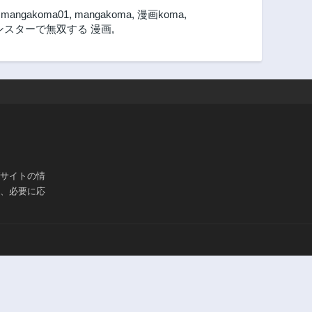
,
mangakoma01
,
mangakoma
,
漫画koma
,
ンスターで無双する 漫画
,
ブサイトの情
は、必要に応