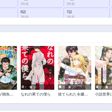
3年前
3年前
8話
7話
3年前
3年前
3話
2話
3年前
3年前
2
10
35
10
15
1
が雑魚キ
なれの果ての僕ら
捨てられた令嬢は
小説世界
生する
魔王様に溺愛され
た私は暴
ぱしを目
る
匠様に！