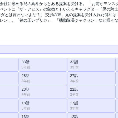
会社に勤める兄の真斗からとある提案を受ける。 「お前がモンスタ
ベントに『ザ・アビス』の象徴ともいえるキャラクター「黒の騎
タダとは言わないよな？」 交渉の末、兄の提案を受け入れた健斗は
レン」、「鏡の王レプリカ」、「機動隊長ジャクセン」など様々
33話
32話
3年前
3年前
28話
27話
3年前
3年前
23話
22話
3年前
3年前
18話
17話
3年前
3年前
13話
12話