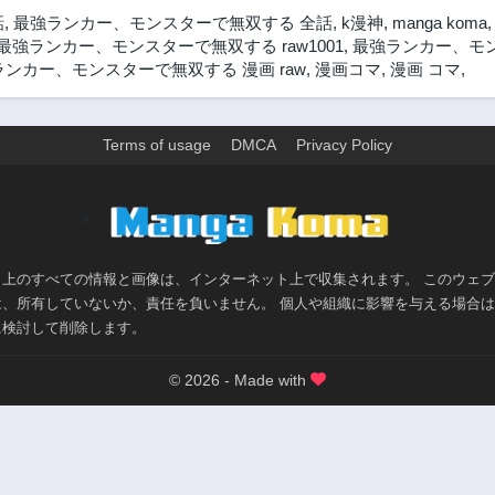
話
,
最強ランカー、モンスターで無双する 全話
,
k漫神
,
manga koma
最強ランカー、モンスターで無双する raw1001
,
最強ランカー、モ
ンカー、モンスターで無双する 漫画 raw
,
漫画コマ
,
漫画 コマ
,
Terms of usage
DMCA
Privacy Policy
>
ト上のすべての情報と画像は、インターネット上で収集されます。 このウェ
は、所有していないか、責任を負いません。 個人や組織に影響を与える場合
に検討して削除します。
© 2026 - Made with