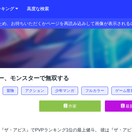
ンキング
高度な検索
ため、お待ちいただくかページを再読み込みして画像が表示される
ー、モンスターで無双する
冒険
アクション
少年マンガ
フルカラー
ゲーム世
作家
最
『ザ・アビス』でPVPランキング1位の最上健斗。 彼は『ザ・ア