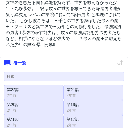
女神の恩恵たる固有異能を持たず、世界を救えなかった少
年・九条恭弥。 彼は数々の世界を救ってきた帰還勇者達が
集う異次元 レベルの学院において“落伍勇者”と馬鹿にされて
いた。 しかし彼こそは、三千もの世界を滅ぼした最凶の魔
王・フェリスと異世界で三万年もの間修行をした、最強異質
の勇者!! 恭弥の潜在能力は、数々の最強異能を持つ勇者たち
など、相手にならないほど強大で――!? 最凶の魔王に鍛えら
れた少年の無双譚、開幕!!
巻一覧
第22話
第21話
2年前
2年前
第20話
第19話
2年前
2年前
第18話
第17話
2年前
2年前