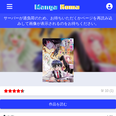
サーバーが過負荷のため、お待ちいただくかページを再読み込
みして画像が表示されるのをお待ちください。
9
/
10
(
1
)
作品を読む