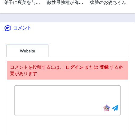
弟子に褒美を与え
敵性最強種が俺に
復讐のお婆ちゃん
たらレベルアップ
イチャラブしたが
した
るお義母さんにな
ったんですが?!
コメント
Website
コメントを投稿するには、
ログイン
または
登録
する必
要があります