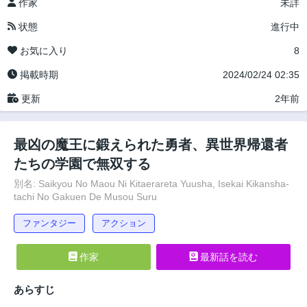
作家
未詳
状態
進行中
お気に入り
8
掲載時期
2024/02/24 02:35
更新
2年前
最凶の魔王に鍛えられた勇者、異世界帰還者
たちの学園で無双する
別名: Saikyou No Maou Ni Kitaerareta Yuusha, Isekai Kikansha-
tachi No Gakuen De Musou Suru
ファンタジー
アクション
作家
最新話を読む
あらすじ