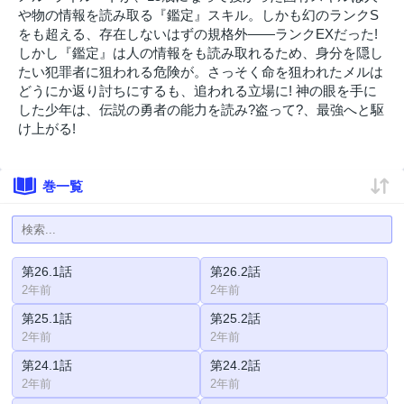
や物の情報を読み取る『鑑定』スキル。しかも幻のランクS
をも超える、存在しないはずの規格外――ランクEXだった!
しかし『鑑定』は人の情報をも読み取れるため、身分を隠し
たい犯罪者に狙われる危険が。さっそく命を狙われたメルは
どうにか返り討ちにするも、追われる立場に! 神の眼を手に
した少年は、伝説の勇者の能力を読み?盗って?、最強へと駆
け上がる!
巻一覧
第26.1話
第26.2話
2年前
2年前
第25.1話
第25.2話
2年前
2年前
第24.1話
第24.2話
2年前
2年前