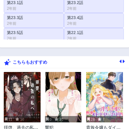
第23.1話
第23.2話
2年前
2年前
第23.3話
第23.4話
2年前
2年前
第23.5話
第22.1話
2年前
2年前
第22.2話
第22.3話
2年前
2年前
こちらもおすすめ
第22.4話
第21.1話
2年前
2年前
第21.2話
第20.1話
2年前
2年前
第20.2話
第20.3話
2年前
2年前
第19.1話
第19.2話
2年前
2年前
11
10
0
10
28
7
第19.3話
第19.4話
拝啓、過去の私へ
響犯
貴族令嬢もダイエ
2年前
2年前