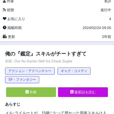
作家
未詳
状態
進行中
お気に入り
4
掲載時期
2024/02/24 09:05
更新
2年前
俺の『鑑定』スキルがチートすぎて
別名: Ore No Kantei Skill Ga Cheat Sugite
アクション・アドベンチャー
ギャグ・コメディ
SF・ファンタジー
作家
最新話を読む
あらすじ
メル･ライルートが、15歳になって授かった固有スキルは人