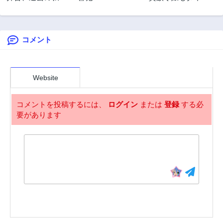
ーこの復讐を果た
ットします
第19.5話
第18.1話
してくださいー
2年前
2年前
コメント
第18.2話
第17.1話
2年前
2年前
第17.2話
第17.3話
2年前
2年前
Website
第17.4話
第17.5話
2年前
2年前
コメントを投稿するには、
ログイン
または
登録
する必
要があります
第16.1話
第16.15話
2年前
2年前
第16.2話
第16.3話
2年前
2年前
第15.1話
第15.2話
2年前
2年前
第15.25話
第15.3話
2年前
2年前
第15.4話
第14.1話