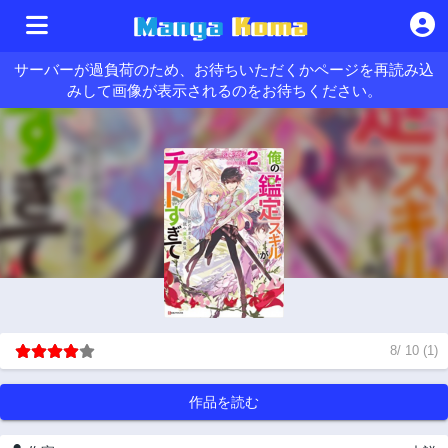
サーバーが過負荷のため、お待ちいただくかページを再読み込
みして画像が表示されるのをお待ちください。
8
/
10
(
1
)
作品を読む