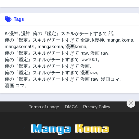
2年前
2年前
第14.2話
第14.3話
Tags
2年前
2年前
第14.4話
第13.1話
K-漫神
,
漫神
,
俺の『鑑定』スキルがチートすぎて 話
,
2年前
2年前
俺の『鑑定』スキルがチートすぎて 全話
,
k漫神
,
manga koma
,
mangakoma01
,
mangakoma
,
漫画koma
,
第13.2話
第12.1話
俺の『鑑定』スキルがチートすぎて raw
,
漫画 raw
,
2年前
2年前
俺の『鑑定』スキルがチートすぎて raw1001
,
第12.2話
第12.25話
俺の『鑑定』スキルがチートすぎて 漫画
,
2年前
2年前
俺の『鑑定』スキルがチートすぎて 漫画raw
,
俺の『鑑定』スキルがチートすぎて 漫画 raw
,
漫画コマ
,
第12.3話
第11.1話
漫画 コマ
,
2年前
2年前
第11.2話
第11.3話
2年前
2年前
Terms of usage
DMCA
Privacy Policy
第10.1話
第10.2話
2年前
2年前
>
第10.3話
第10.4話
2年前
2年前