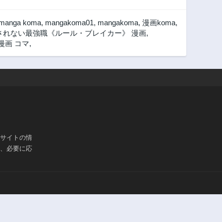
manga koma
,
mangakoma01
,
mangakoma
,
漫画koma
,
されない最強職《ルール・ブレイカー》 漫画
,
漫画 コマ
,
ブサイトの情
は、必要に応