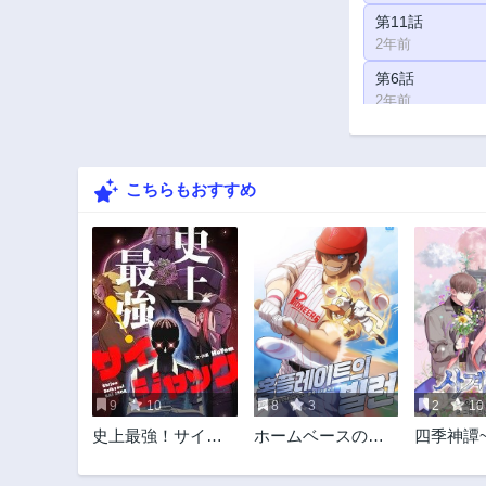
第11話
2年前
第6話
2年前
第1話
2年前
こちらもおすすめ
9
10
8
3
2
10
史上最強！サイ・
ホームベースの魔
四季神譚
ジャック
物
軍様~