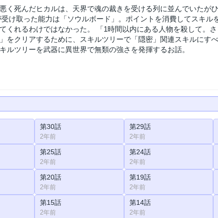
悪く死んだヒカルは、天界で魂の裁きを受ける列に並んでいたがひ
受け取った能力は「ソウルボード」。ポイントを消費してスキル
てくれるわけではなかった。 「1時間以内にある人物を殺して。
」をクリアするために、スキルツリーで「隠密」関連スキルにす
キルツリーを武器に異世界で無類の強さを発揮するお話。
第30話
第29話
2年前
2年前
第25話
第24話
2年前
2年前
第20話
第19話
2年前
2年前
第15話
第14話
2年前
2年前