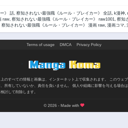
ー》 話
,
察知されない最強職《ルール・ブレイカー》 全話
,
k漫神
,
 raw
,
察知されない最強職《ルール・ブレイカー》 raw1001
,
察知
,
察知されない最強職《ルール・ブレイカー》 漫画 raw
,
漫画コマ
,
Terms of usage
DMCA
Privacy Policy
>
ト上のすべての情報と画像は、インターネット上で収集されます。 このウェ
は、所有していないか、責任を負いません。 個人や組織に影響を与える場合
に検討して削除します。
© 2026 - Made with