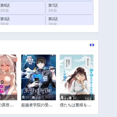
第8話
第7話
2年前
2年前
第3話
第2話
2年前
2年前
0
55
6.6
3
10
の異世界
超越者学院の受講
僕たちは繁殖をや
略ゲーム
生になった
めた