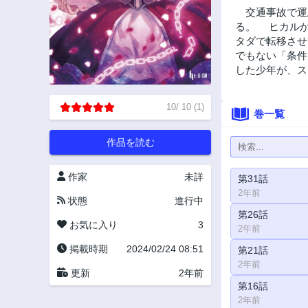
交通事故で運
る。 ヒカルが
タダで転移させ
でもない「条件
した少年が、ス
10
/
10
(
1
)
巻一覧
作品を読む
作家
未詳
第31話
2年前
状態
進行中
第26話
お気に入り
3
2年前
掲載時期
2024/02/24 08:51
第21話
2年前
更新
2年前
第16話
2年前