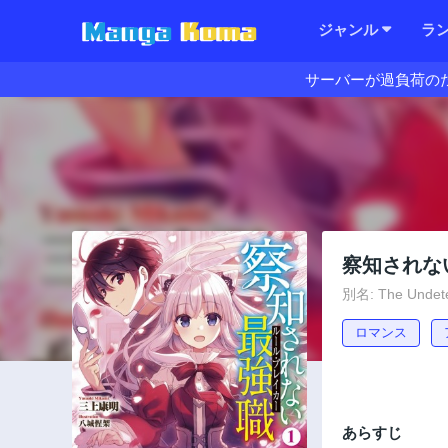
ジャンル
ラ
サーバーが過負荷の
察知されな
別名: The Undetec
ロマンス
あらすじ