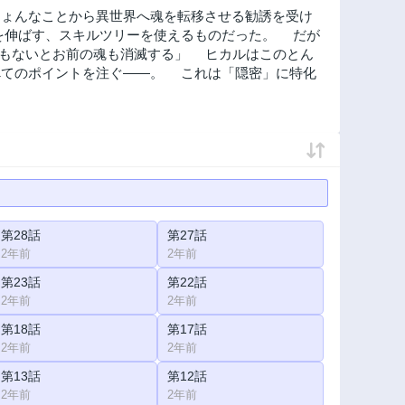
ょんなことから異世界へ魂を転移させる勧誘を受け
を伸ばす、スキルツリーを使えるものだった。 だが
さもないとお前の魂も消滅する」 ヒカルはこのとん
べてのポイントを注ぐ——。 これは「隠密」に特化
第28話
第27話
2年前
2年前
第23話
第22話
2年前
2年前
第18話
第17話
2年前
2年前
第13話
第12話
2年前
2年前