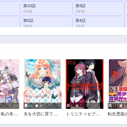
第10話
第9話
2年前
2年前
第5話
第4話
2年前
2年前
33
8
7
7
14
1
~私の冬将
夫を大切に育てて
トリニティセブン 7
転生悪龍
みます
人の魔書使い
美少女攻