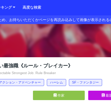
ンキング
高度な検索
ため、お待ちいただくかページを再読み込みして画像が表示される
い最強職《ルール・ブレイカー》
table Strongest Job: Rule Breaker
アクション・アドベンチャー
ハーレム
SF・ファンタジー
作家
最