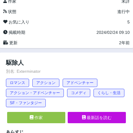
作家
未詳
状態
進行中
お気に入り
5
掲載時期
2024/02/24 09:10
更新
2年前
駆除人
別名: Exterminator
ロマンス
アクション
アドベンチャー
アクション・アドベンチャー
コメディ
くらし・生活
SF・ファンタジー
作家
最新話を読む
あらすじ