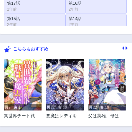
第17話
第16話
2年前
2年前
第15話
第14話
2年前
2年前
第13話
第12話
2年前
2年前
こちらもおすすめ
第11話
第10話
2年前
2年前
第9話
第8話
2年前
2年前
第7話
第6話
2年前
2年前
第5話
第4話
2年前
2年前
3
1
22
10
22
10
第3話
第2話
異世界チート戦士
悪魔はレディを育
父は英雄、母は精
2年前
2年前
＆魔法使い
てる
霊、娘の私は転生
第1話
者。
2年前