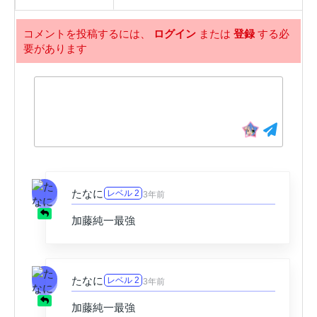
67話
66話
3年前
3年前
コメントを投稿するには、
ログイン
または
登録
する必
要があります
65話
64話
3年前
3年前
63話
62話
3年前
3年前
61話
60話
3年前
3年前
59話
58話
3年前
3年前
たなに
レベル 2
3年前
57話
56話
3年前
3年前
加藤純一最強
55話
54話
3年前
3年前
53話
52話
たなに
レベル 2
3年前
3年前
3年前
加藤純一最強
51話
50話