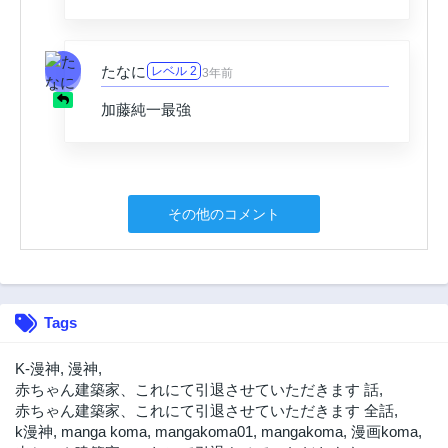
3年前
3年前
49話
48話
3年前
3年前
たなに
レベル 2
3年前
47話
46話
加藤純一最強
3年前
3年前
45話
44話
3年前
3年前
43話
42話
その他のコメント
3年前
3年前
41話
40話
3年前
3年前
39話
38話
Tags
3年前
3年前
37話
36話
K-漫神
,
漫神
,
3年前
3年前
赤ちゃん建築家、これにて引退させていただきます 話
,
35話
34話
赤ちゃん建築家、これにて引退させていただきます 全話
,
3年前
3年前
k漫神
,
manga koma
,
mangakoma01
,
mangakoma
,
漫画koma
,