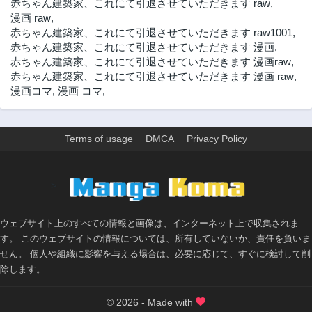
赤ちゃん建築家、これにて引退させていただきます raw
,
33話
32話
漫画 raw
,
3年前
3年前
赤ちゃん建築家、これにて引退させていただきます raw1001
,
31話
30話
赤ちゃん建築家、これにて引退させていただきます 漫画
,
3年前
3年前
赤ちゃん建築家、これにて引退させていただきます 漫画raw
,
赤ちゃん建築家、これにて引退させていただきます 漫画 raw
,
29話
28話
漫画コマ
,
漫画 コマ
,
3年前
3年前
27話
26話
3年前
3年前
Terms of usage
DMCA
Privacy Policy
25話
24話
3年前
3年前
>
23話
22話
3年前
3年前
ウェブサイト上のすべての情報と画像は、インターネット上で収集されま
21話
20話
す。 このウェブサイトの情報については、所有していないか、責任を負いま
3年前
3年前
せん。 個人や組織に影響を与える場合は、必要に応じて、すぐに検討して削
19話
18話
除します。
3年前
3年前
17話
16話
© 2026 - Made with
3年前
3年前