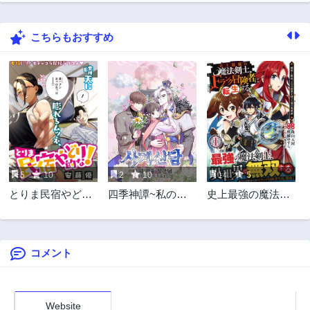
85話
84話
3年前
3年前
こちらもおすすめ
83話
82話
3年前
3年前
81話
80話
3年前
3年前
79話
78話
3年前
3年前
77話
76話
3年前
3年前
5
10
2
10
14
5
75話
74話
とりま民宿やどり
四季神譚~私の冬
史上最強の魔法剣
3年前
3年前
的な！
将軍様~
士、Fランク冒険
73話
72話
者に転生する ～
3年前
3年前
剣聖と魔帝、2つの
前世を持った男の
コメント
71話
70話
英雄譚～
3年前
3年前
69話
68話
3年前
3年前
Website