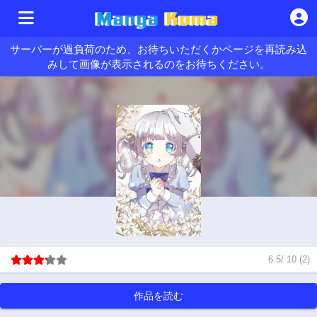
サーバーが過負荷のため、お待ちいただくかページを再読み込
みして画像が表示されるのをお待ちください。
6.5
/
10
(
2
)
作品を読む