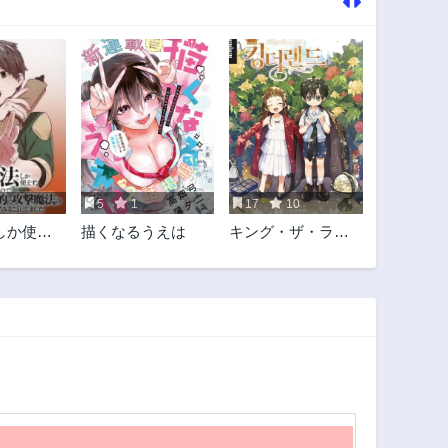
5
1
17
10
しか使え
描くなるうえは
キング・ザ・ラン
が足りな
ド
底的に攻
回数を増
ることに