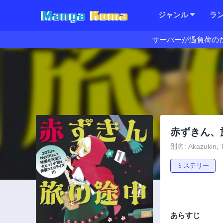
ジャンル
ラ
サーバーが過負荷の
赤ずきん、
別名: Akazukin, T
ミステリー
あらすじ