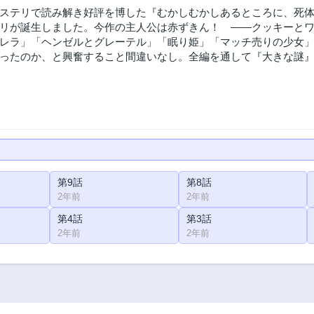
ステリで読み解き好評を博した『むかしむかしあるところに、死
リが誕生しました。今作の主人公は赤ずきん！ ――クッキーと
レラ」「ヘンゼルとグレーテル」「眠り姫」「マッチ売りの少女
ったのか、と興奮すること間違いなし。全編を通して『大きな謎
第9話
第8話
2年前
2年前
第4話
第3話
2年前
2年前