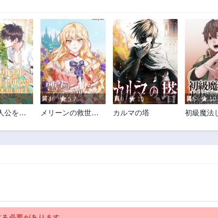
46
5.7
9
10
5
10
人公を拾
メリーンの救世計
カルマの塔
初級魔法
画
ず、火力
いので徹
撃魔法の
やしてみ
しました
る必要があります