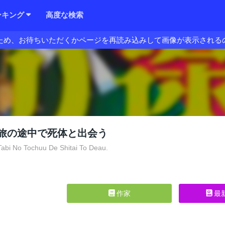
ンキング
高度な検索
ため、お待ちいただくかページを再読み込みして画像が表示される
旅の途中で死体と出会う
abi No Tochuu De Shitai To Deau.
作家
最