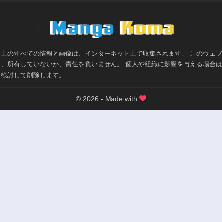
>
ト上のすべての情報と画像は、インターネット上で収集されます。 このウェ
は、所有していないか、責任を負いません。 個人や組織に影響を与える場合
に検討して削除します。
© 2026 - Made with