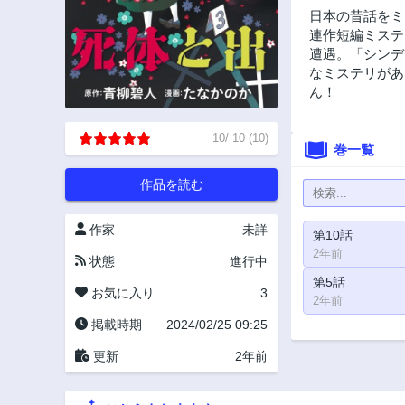
日本の昔話をミ
連作短編ミステ
遭遇。「シンデ
なミステリがあ
ん！
10
/
10
(
10
)
巻一覧
作品を読む
作家
未詳
第10話
2年前
状態
進行中
第5話
お気に入り
3
2年前
掲載時期
2024/02/25 09:25
更新
2年前