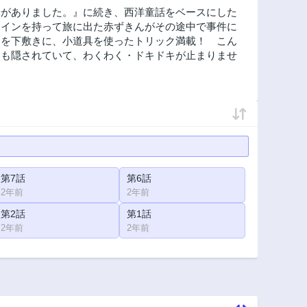
体がありました。』に続き、西洋童話をベースにした
ワインを持って旅に出た赤ずきんがその途中で事件に
」を下敷きに、小道具を使ったトリック満載！ こん
』も隠されていて、わくわく・ドキドキが止まりませ
第7話
第6話
2年前
2年前
第2話
第1話
2年前
2年前