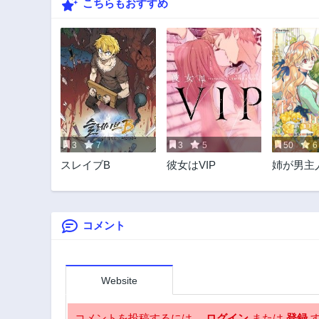
こちらもおすすめ
3
7
3
5
50
6
スレイブB
彼女はVIP
姉が男主
ってきた
コメント
Website
コメントを投稿するには、
ログイン
または
登録
す