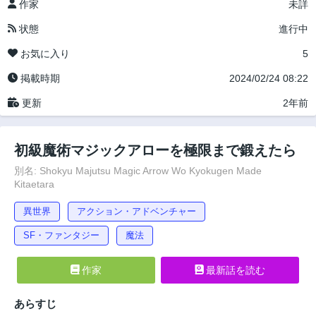
作家
未詳
状態
進行中
お気に入り
5
掲載時期
2024/02/24 08:22
更新
2年前
初級魔術マジックアローを極限まで鍛えたら
別名: Shokyu Majutsu Magic Arrow Wo Kyokugen Made
Kitaetara
異世界
アクション・アドベンチャー
SF・ファンタジー
魔法
作家
最新話を読む
あらすじ