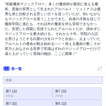
“初級魔術マジックアロー。多くの魔術師が最初に覚える魔
術。貴族の長男として生まれたアルベルト・リュミナスは優
秀な弟と比較される苦しい日々を送っていたが、幼いながら
もマジックアローを使うことができた。自身の才能を信じて
魔術学院に進むも、それ以外の魔術を何も習得できなかっ
た。失望した両親に見捨てられたアルベルトだが、諦めずに
マジックアローを磨き続ける。 それから十年。学院の入試
を受けようとする白髪の少女ローラと出会い、止まっていた
アルベルトの運命が動き始める――！使える魔術の数こそが
実力とみなされる世界で常識はずれのマジックアローだけで
成り上がっていく英雄の物語。ここに開幕！”
巻一覧
第7.1話
第7.2話
2年前
2年前
第7.3話
第6.1話