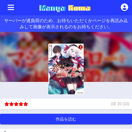
サーバーが過負荷のため、お待ちいただくかページを再読み込
みして画像が表示されるのをお待ちください。
10
/
10
(
10
)
作品を読む