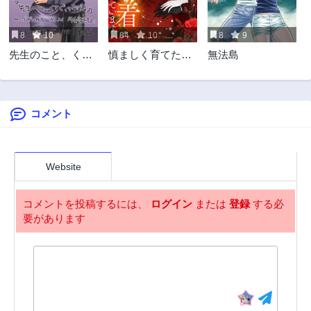
第1.3話
2年前
8
10
84
10
8
9
先生のこと、くす
慎ましく育てたは
無法島
ぐってあげる
ずの大公に執着さ
れています
コメント
Website
コメントを投稿するには、
ログイン
または
登録
する必
要があります