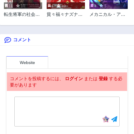
11
10
1
10
2
5
転生将軍の社会勉
貧々福々ナズナさ
メカニカル・アベ
強
ま！
ンジ
コメント
Website
コメントを投稿するには、
ログイン
または
登録
する必
要があります