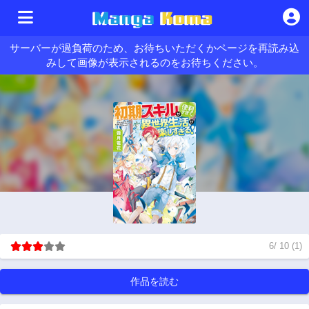
サーバーが過負荷のため、お待ちいただくかページを再読み込
みして画像が表示されるのをお待ちください。
6
/
10
(
1
)
作品を読む