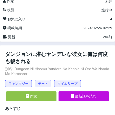
作家
未詳
状態
進行中
お気に入り
4
掲載時期
2024/02/24 02:29
更新
2年前
ダンジョンに潜むヤンデレな彼女に俺は何度
も殺される
別名: Dungeon Ni Hisomu Yandere Na Kanojo Ni Ore Wa Nando
Mo Korosareru
ファンタジー
チート
タイムリープ
作家
最新話を読む
あらすじ