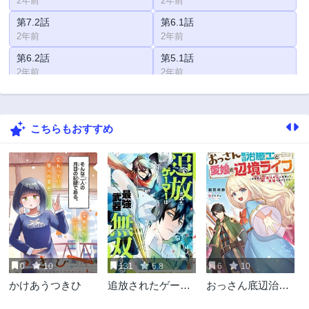
2年前
2年前
第7.2話
第6.1話
2年前
2年前
第6.2話
第5.1話
2年前
2年前
第5.2話
第4.1話
2年前
2年前
こちらもおすすめ
第4.2話
第3.1話
2年前
2年前
第3.2話
第2.1話
2年前
2年前
第2.2話
第2.3話
2年前
2年前
第1話
2年前
0
10
131
6.8
6
10
かけあうつきひ
追放されたゲーマ
おっさん底辺治癒
ーは最強武器で無
士と愛娘の辺境ラ