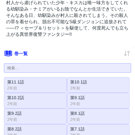
村人から虐げられていた少年・キスカは唯一味方をしてくれ
る幼馴染み・ナミアがいるお陰でなんとか生活できていた。
そんなある日、幼馴染みが村人に殺されてしまう。その殺人
の罪を着せられ、脱出不可能なS級ダンジョンに追放されて
――!? ＜セーブ＆リセット＞を駆使して、何度死んでも立ち
上がる異世界復讐ファンタジー!!
巻一覧
第11.1話
第10.1話
2年前
2年前
第10.2話
第9.1話
2年前
2年前
第9.2話
第8.1話
2年前
2年前
第8.2話
第7.1話