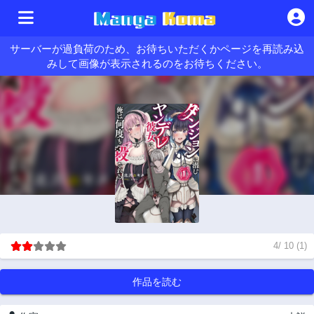
サーバーが過負荷のため、お待ちいただくかページを再読み込
みして画像が表示されるのをお待ちください。
4
/
10
(
1
)
作品を読む