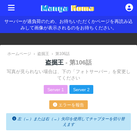
サーバーが過負荷のため、お待ちいただくかページを再読み込
みして画像が表示されるのをお待ちください。
ホームページ
›
盗掘王
›
第106話
盗掘王
- 第106話
写真が見られない場合は、下の「フォトサーバー」を変更し
てください
Server 1
Server 2
エラーを報告
左（←）または右（→）矢印を使用してチャプターを切り替
えます