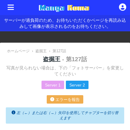
サーバーが過負荷のため、お待ちいただくかページを再読み込
みして画像が表示されるのをお待ちください。
ホームページ
›
盗掘王
›
第127話
盗掘王
- 第127話
写真が見られない場合は、下の「フォトサーバー」を変更し
てください
Server 1
Server 2
エラーを報告
左（←）または右（→）矢印を使用してチャプターを切り替
えます