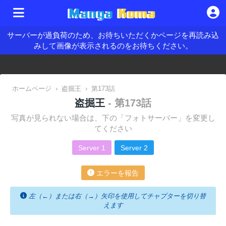
サーバーが過負荷のため、お待ちいただくかページを再読み込
みして画像が表示されるのをお待ちください。
ホームページ
›
盗掘王
›
第173話
盗掘王
- 第173話
写真が見られない場合は、下の「フォトサーバー」を変更し
てください
Server 1
Server 2
エラーを報告
左（←）または右（→）矢印を使用してチャプターを切り替
えます