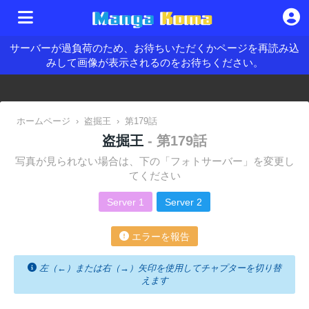
サーバーが過負荷のため、お待ちいただくかページを再読み込
みして画像が表示されるのをお待ちください。
ホームページ
›
盗掘王
›
第179話
盗掘王
- 第179話
写真が見られない場合は、下の「フォトサーバー」を変更し
てください
Server 1
Server 2
エラーを報告
左（←）または右（→）矢印を使用してチャプターを切り替
えます