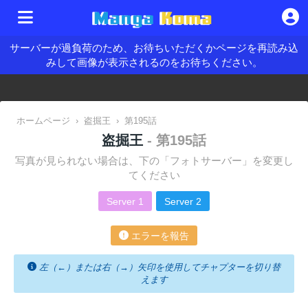
サーバーが過負荷のため、お待ちいただくかページを再読み込
みして画像が表示されるのをお待ちください。
ホームページ
›
盗掘王
›
第195話
盗掘王
- 第195話
写真が見られない場合は、下の「フォトサーバー」を変更し
てください
Server 1
Server 2
エラーを報告
左（←）または右（→）矢印を使用してチャプターを切り替
えます