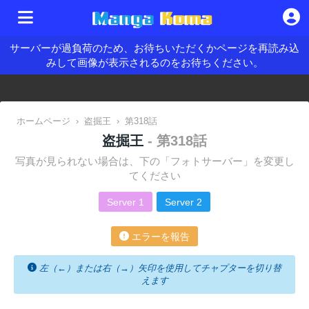
サーバーが過負荷のため、お待ちいただくかページを再読み込
みして画像が表示されるのをお待ちください。
ホームページ
›
盗掘王
›
第318話
盗掘王
- 第318話
写真が見られない場合は、下の「フォトサーバー」を変更し
てください
Server 1
Server 2
エラーを報告
左（←）または右（→）矢印を使用してチャプターを切り替
えます