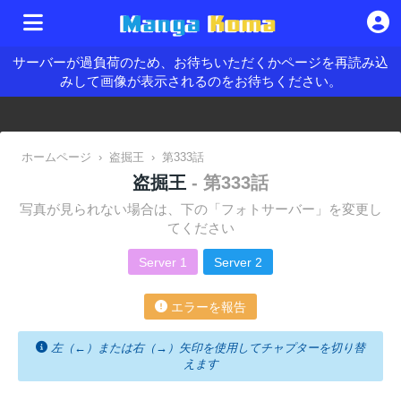
サーバーが過負荷のため、お待ちいただくかページを再読み込
みして画像が表示されるのをお待ちください。
ホームページ
›
盗掘王
›
第333話
盗掘王
- 第333話
写真が見られない場合は、下の「フォトサーバー」を変更し
てください
Server 1
Server 2
エラーを報告
左（←）または右（→）矢印を使用してチャプターを切り替
えます