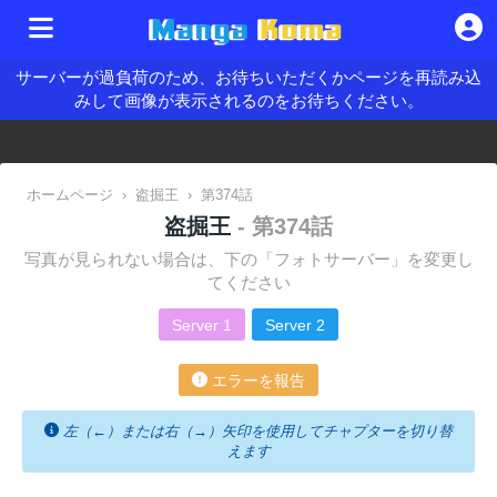
サーバーが過負荷のため、お待ちいただくかページを再読み込
みして画像が表示されるのをお待ちください。
ホームページ
›
盗掘王
›
第374話
盗掘王
- 第374話
写真が見られない場合は、下の「フォトサーバー」を変更し
てください
Server 1
Server 2
エラーを報告
左（←）または右（→）矢印を使用してチャプターを切り替
えます