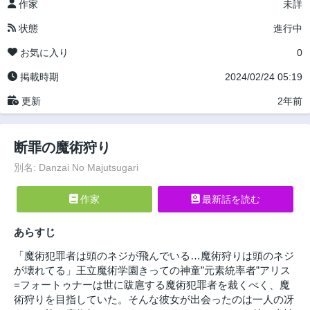
作家
未詳
状態
進行中
お気に入り
0
掲載時期
2024/02/24 05:19
更新
2年前
断罪の魔術狩り
別名: Danzai No Majutsugari
作家
最新話を読む
あらすじ
「魔術犯罪者は頭のネジが飛んでいる…魔術狩りは頭のネジ
が壊れてる」王立魔術学園きっての神童”元素統率者”アリス
=フォートゥナーは世に跋扈する魔術犯罪者を裁くべく、魔
術狩りを目指していた。そんな彼女が出会ったのは一人の冴