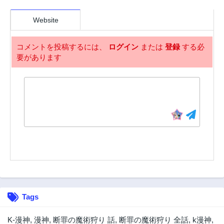
Website
コメントを投稿するには、
ログイン
または
登録
する必
要があります
Tags
K-漫神
,
漫神
,
断罪の魔術狩り 話
,
断罪の魔術狩り 全話
,
k漫神
,