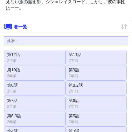
えない旅の魔術師、シン＝レイスロード。しかし、彼の本性
はーー。
巻一覧
第12話
第11話
2年前
2年前
第10話
第9話
2年前
2年前
第8話
第8.2話
2年前
2年前
第7話
第6話
2年前
2年前
第6.3話
第5話
2年前
2年前
第4話
第3話