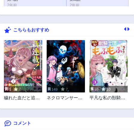
2年前
2年前
第2話
第1話
2年前
2年前
こちらもおすすめ
8
7
149
7
10
10
穢れた血だと追放
ネクロマンサー学
平凡な私の獣騎士
された魔力無限の
園の天才召喚士
団もふもふライフ
精霊魔術士
コメント