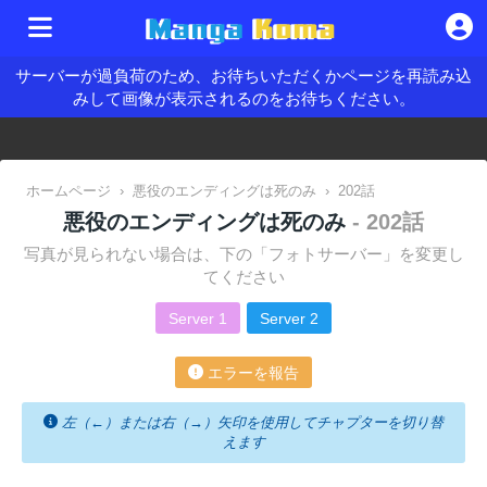
サーバーが過負荷のため、お待ちいただくかページを再読み込
みして画像が表示されるのをお待ちください。
ホームページ
›
悪役のエンディングは死のみ
›
202話
悪役のエンディングは死のみ
- 202話
写真が見られない場合は、下の「フォトサーバー」を変更し
てください
Server 1
Server 2
エラーを報告
左（←）または右（→）矢印を使用してチャプターを切り替
えます