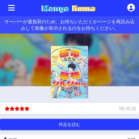
サーバーが過負荷のため、お待ちいただくかページを再読み込
みして画像が表示されるのをお待ちください。
10
/
10
(
1
)
作品を読む