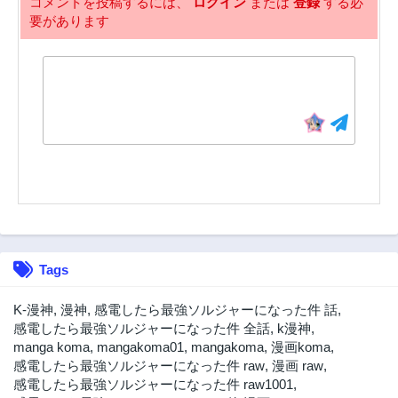
コメントを投稿するには、
ログイン
または
登録
する必
要があります
43話
42話
3年前
3年前
41話
40話
3年前
3年前
39話
38話
3年前
3年前
37話
36話
3年前
3年前
35話
34話
3年前
3年前
33話
32話
Tags
3年前
3年前
31話
30話
K-漫神
,
漫神
,
感電したら最強ソルジャーになった件 話
,
3年前
3年前
感電したら最強ソルジャーになった件 全話
,
k漫神
,
manga koma
,
mangakoma01
,
mangakoma
,
漫画koma
,
29話
28話
感電したら最強ソルジャーになった件 raw
,
漫画 raw
,
3年前
3年前
感電したら最強ソルジャーになった件 raw1001
,
27話
26話