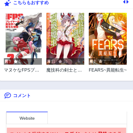
こちらもおすすめ
61話
60話
3年前
3年前
59話
58話
3年前
3年前
57話
56話
3年前
3年前
55話
54話
3年前
3年前
5
5
11
10
7
7
53話
52話
マヌケなFPSプレ
魔技科の剣士と召
FEARS~異能転生~
3年前
3年前
イヤーが異世界へ
喚魔王
51話
50話
落ちた場合
3年前
3年前
コメント
49話
48話
3年前
3年前
47話
46話
3年前
3年前
Website
45話
44話
3年前
3年前