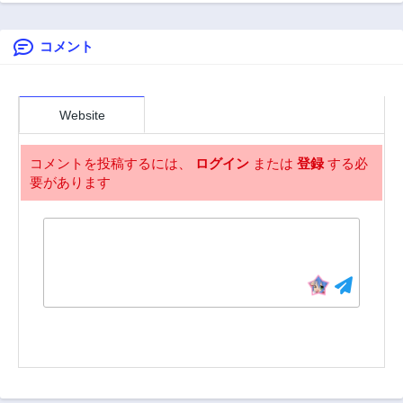
第108話
第108.5話
2年前
2年前
コメント
第107話
第106話
2年前
2年前
第105話
第104話
2年前
2年前
Website
第103話
第102話
2年前
2年前
コメントを投稿するには、
ログイン
または
登録
する必
要があります
第101.1話
第101.2話
2年前
2年前
第100話
第99話
2年前
2年前
第99.5話
第98話
2年前
2年前
第97話
第96話
2年前
2年前
第95話
第94話
2年前
2年前