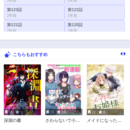
2年前
2年前
第123話
第122話
2年前
2年前
第121話
第120話
2年前
2年前
第119話
第118話
2年前
2年前
こちらもおすすめ
第118.5話
第117話
2年前
2年前
第116話
第115話
2年前
2年前
第114話
第113話
2年前
2年前
第112話
第111話
2年前
2年前
24
5
20
10
12
6
第110話
第109話
深淵の書
さわらないで小手
メイドになったお
2年前
2年前
指くん
姫様