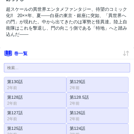
超スケールの異世界エンタメファンタジー、待望のコミック
化!! 20××年、夏――白昼の東京・銀座に突如、「異世界へ
の門」が現れた。中から出てきたのは軍勢と怪異達。陸上自
衛隊はこれを撃退し、門の向こう側である「特地」へと踏み
込んだ――
巻一覧
第130話
第129話
2年前
2年前
第128話
第128.5話
2年前
2年前
第127話
第126話
2年前
2年前
第125話
第124話