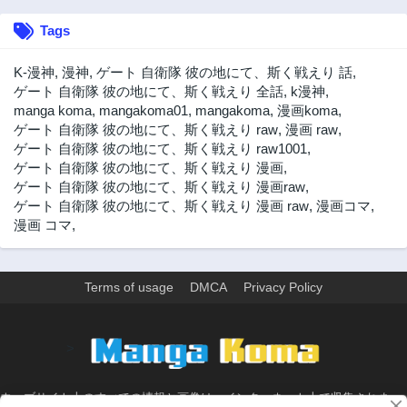
第93話
第92話
Tags
2年前
2年前
第91話
第90話
K-漫神
,
漫神
,
ゲート 自衛隊 彼の地にて、斯く戦えり 話
,
2年前
2年前
ゲート 自衛隊 彼の地にて、斯く戦えり 全話
,
k漫神
,
manga koma
,
mangakoma01
,
mangakoma
,
漫画koma
,
第89話
第89.5話
ゲート 自衛隊 彼の地にて、斯く戦えり raw
,
漫画 raw
,
2年前
2年前
ゲート 自衛隊 彼の地にて、斯く戦えり raw1001
,
第88話
第87話
ゲート 自衛隊 彼の地にて、斯く戦えり 漫画
,
2年前
2年前
ゲート 自衛隊 彼の地にて、斯く戦えり 漫画raw
,
ゲート 自衛隊 彼の地にて、斯く戦えり 漫画 raw
,
漫画コマ
,
第86話
第85話
漫画 コマ
,
2年前
2年前
第85.2話
第84話
2年前
2年前
Terms of usage
DMCA
Privacy Policy
第83話
第82話
2年前
2年前
>
第81話
第80話
2年前
2年前
第79話
第78話
ウェブサイト上のすべての情報と画像は、インターネット上で収集されま