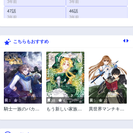
3年前
3年前
47話
46話
3年前
3年前
45話
44話
3年前
3年前
こちらもおすすめ
43話
42話
3年前
3年前
41話
40話
3年前
3年前
39話
38話
3年前
3年前
37話
36話
3年前
3年前
3
3
38
6
5
10
35話
34話
騎士一族のバカ息
もう新しい家族を
異世界マンチキ
3年前
3年前
子は10クラス
探そうと思います
ン ―HP1のまま
33話
32話
で最強最速ダンジ
3年前
3年前
ョン攻略―