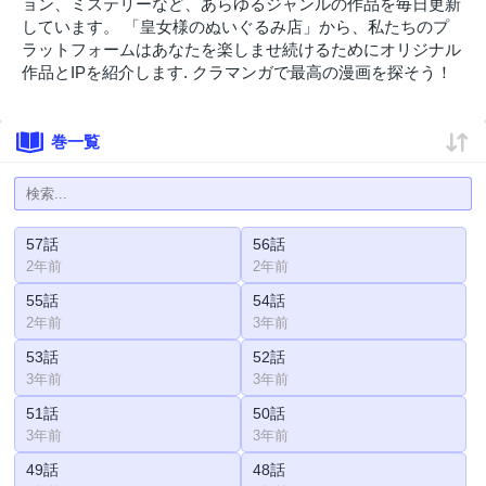
ョン、ミステリーなど、あらゆるジャンルの作品を毎日更新
しています。 「皇女様のぬいぐるみ店」から、私たちのプ
ラットフォームはあなたを楽しませ続けるためにオリジナル
作品とIPを紹介します. クラマンガで最高の漫画を探そう！
巻一覧
57話
56話
2年前
2年前
55話
54話
2年前
3年前
53話
52話
3年前
3年前
51話
50話
3年前
3年前
49話
48話