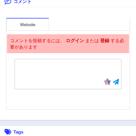
コメント
31話
30話
3年前
3年前
29話
28話
3年前
3年前
Website
27話
26話
3年前
3年前
コメントを投稿するには、
ログイン
または
登録
する必
要があります
25話
24話
3年前
3年前
23話
22話
3年前
3年前
21話
20話
3年前
3年前
19話
18話
3年前
3年前
17話
16話
3年前
3年前
15話
14話
Tags
3年前
3年前