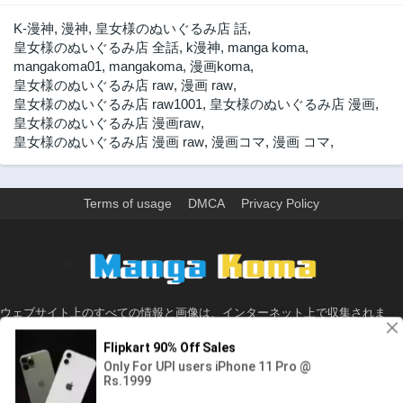
13話
12話
K-漫神
,
漫神
,
皇女様のぬいぐるみ店 話
,
3年前
3年前
皇女様のぬいぐるみ店 全話
,
k漫神
,
manga koma
,
mangakoma01
,
mangakoma
,
漫画koma
,
11話
10話
皇女様のぬいぐるみ店 raw
,
漫画 raw
,
3年前
3年前
皇女様のぬいぐるみ店 raw1001
,
皇女様のぬいぐるみ店 漫画
,
9話
8話
皇女様のぬいぐるみ店 漫画raw
,
3年前
3年前
皇女様のぬいぐるみ店 漫画 raw
,
漫画コマ
,
漫画 コマ
,
7話
6話
3年前
3年前
Terms of usage
DMCA
Privacy Policy
5話
4話
3年前
3年前
3話
2話
>
3年前
3年前
1話
ウェブサイト上のすべての情報と画像は、インターネット上で収集されま
3年前
す。 このウェブサイトの情報については、所有していないか、責任を負いま
せん。 個人や組織に影響を与える場合は、必要に応じて、すぐに検討して削
除します。