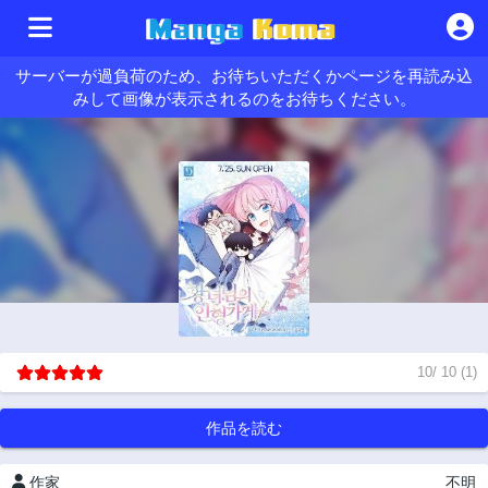
サーバーが過負荷のため、お待ちいただくかページを再読み込
みして画像が表示されるのをお待ちください。
10
/
10
(
1
)
作品を読む
作家
不明