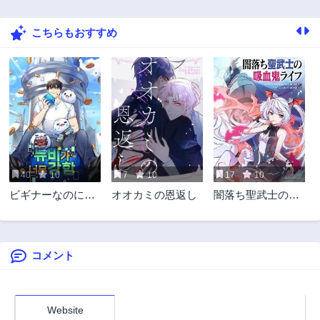
3年前
3年前
こちらもおすすめ
6話
5話
3年前
3年前
4話
3話
3年前
3年前
2話
1話
3年前
3年前
40
10
7
10
17
10
ビギナーなのに強
オオカミの恩返し
闇落ち聖武士の吸
すぎる！
血鬼ライフ
コメント
Website