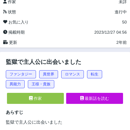
作家
未詳
状態
進行中
お気に入り
50
掲載時期
2023/12/27 04:56
更新
2年前
監獄で主人公に出会いました
ファンタジー
異世界
ロマンス
転生
異能力
王様・貴族
作家
最新話を読む
あらすじ
監獄で主人公に出会いました