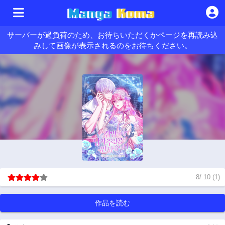
サーバーが過負荷のため、お待ちいただくかページを再読み込
みして画像が表示されるのをお待ちください。
8
/
10
(
1
)
作品を読む