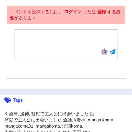
コメントを投稿するには、
ログイン
または
登録
する必
要があります
Tags
K-漫神
,
漫神
,
監獄で主人公に出会いました 話
,
監獄で主人公に出会いました 全話
,
k漫神
,
manga koma
,
mangakoma01
,
mangakoma
,
漫画koma
,