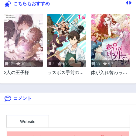
こちらもおすすめ
22話
21話
3年前
3年前
20話
19話
3年前
3年前
18話
17話
3年前
3年前
16話
15話
3年前
3年前
17
10
2
10
38
9.7
14話
13話
2人の王子様
ラスボス手前のイ
体が入れ替わった
3年前
3年前
ナリ荘～最強大家
事情
12話
11話
さん付いて〼～
3年前
3年前
コメント
10話
9話
3年前
3年前
8話
7話
3年前
3年前
Website
6話
5話