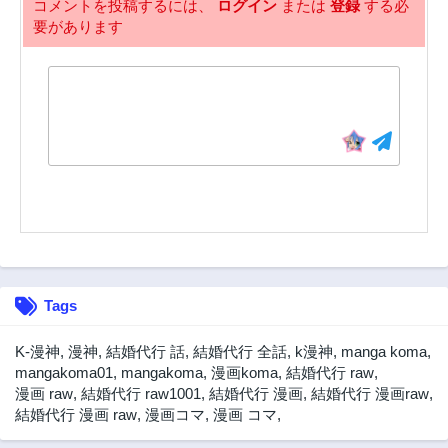
3年前
3年前
コメントを投稿するには、
ログイン
または
登録
する必
要があります
4話
3話
3年前
3年前
2話
1話
3年前
3年前
Tags
K-漫神
,
漫神
,
結婚代行 話
,
結婚代行 全話
,
k漫神
,
manga koma
,
mangakoma01
,
mangakoma
,
漫画koma
,
結婚代行 raw
,
漫画 raw
,
結婚代行 raw1001
,
結婚代行 漫画
,
結婚代行 漫画raw
,
結婚代行 漫画 raw
,
漫画コマ
,
漫画 コマ
,