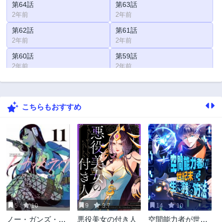
第64話
第63話
2年前
2年前
第62話
第61話
2年前
2年前
第60話
第59話
2年前
2年前
第58話
第57話
2年前
2年前
こちらもおすすめ
第56話
第55話
2年前
2年前
第54話
第53話
2年前
2年前
第52話
第51話
2年前
2年前
第50話
第49話
2年前
2年前
5
10
9
3.7
14
10
第48話
第47話
ノー・ガンズ・ラ
悪役美女の付き人
空間能力者が世紀
2年前
2年前