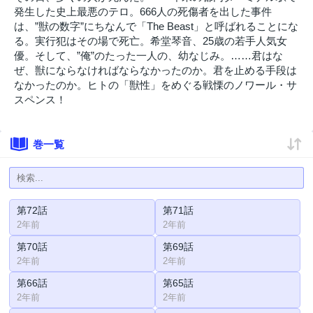
発生した史上最悪のテロ。666人の死傷者を出した事件
は、”獣の数字”にちなんで「The Beast」と呼ばれることにな
る。実行犯はその場で死亡。希堂琴音、25歳の若手人気女
優。そして、”俺”のたった一人の、幼なじみ。……君はな
ぜ、獣にならなければならなかったのか。君を止める手段は
なかったのか。ヒトの「獣性」をめぐる戦慄のノワール・サ
スペンス！
巻一覧
第72話
第71話
2年前
2年前
第70話
第69話
2年前
2年前
第66話
第65話
2年前
2年前