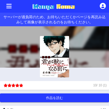
サーバーが過負荷のため、お待ちいただくかページを再読み込
みして画像が表示されるのをお待ちください。
10
/
10
(
1
)
作品を読む