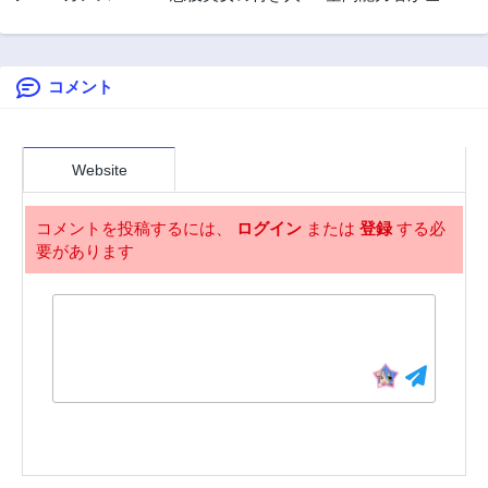
イフ
末で生き残る方法
第46話
第45話
2年前
2年前
コメント
第44話
第43話
2年前
2年前
第42話
第41話
2年前
2年前
Website
第40話
第39話
2年前
2年前
コメントを投稿するには、
ログイン
または
登録
する必
要があります
第38話
第37話
2年前
2年前
第36話
第35話
2年前
2年前
第34話
第33話
2年前
2年前
第32話
第31話
2年前
2年前
第30話
第29話