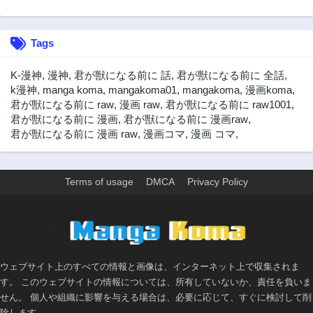
2年前
2年前
第28話
第27話
Tags
2年前
2年前
第26話
第25話
K-漫神
,
漫神
,
君が獣になる前に 話
,
君が獣になる前に 全話
,
2年前
2年前
k漫神
,
manga koma
,
mangakoma01
,
mangakoma
,
漫画koma
,
君が獣になる前に raw
,
漫画 raw
,
君が獣になる前に raw1001
,
第24話
第23話
君が獣になる前に 漫画
,
君が獣になる前に 漫画raw
,
2年前
2年前
君が獣になる前に 漫画 raw
,
漫画コマ
,
漫画 コマ
,
第22話
第21話
2年前
2年前
第20話
第19話
Terms of usage
DMCA
Privacy Policy
2年前
2年前
第18話
第17話
>
2年前
2年前
第16話
第15話
ウェブサイト上のすべての情報と画像は、インターネット上で収集されま
2年前
2年前
す。 このウェブサイトの情報については、所有していないか、責任を負いま
第14話
第13話
せん。 個人や組織に影響を与える場合は、必要に応じて、すぐに検討して削
2年前
2年前
除します。