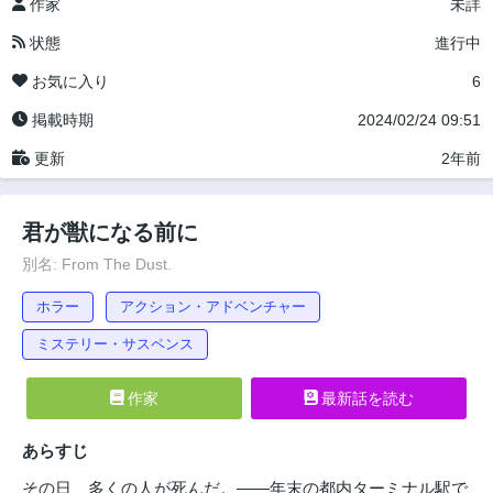
作家
未詳
状態
進行中
お気に入り
6
掲載時期
2024/02/24 09:51
更新
2年前
君が獣になる前に
別名: From The Dust.
ホラー
アクション・アドベンチャー
ミステリー・サスペンス
作家
最新話を読む
あらすじ
その日、多くの人が死んだ。――年末の都内ターミナル駅で