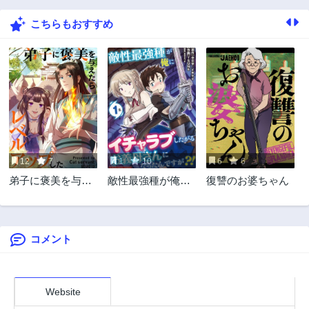
2年前
2年前
こちらもおすすめ
第48話
第47話
2年前
2年前
第46話
第45話
2年前
2年前
第44話
第43話
2年前
2年前
第42話
第41話
2年前
2年前
12
7
1
10
6
6
第40話
第39話
弟子に褒美を与え
敵性最強種が俺に
復讐のお婆ちゃん
2年前
2年前
たらレベルアップ
イチャラブしたが
第38話
第37話
した
るお義母さんにな
2年前
2年前
ったんですが?!
コメント
第36話
第35話
2年前
2年前
第34話
第33話
2年前
2年前
Website