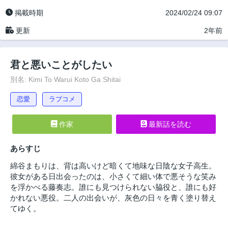
掲載時期
2024/02/24 09:07
更新
2年前
君と悪いことがしたい
別名: Kimi To Warui Koto Ga Shitai
恋愛
ラブコメ
作家
最新話を読む
あらすじ
綿谷まもりは、背は高いけど暗くて地味な日陰な女子高生。
彼女がある日出会ったのは、小さくて細い体で悪そうな笑み
を浮かべる藤奏志。誰にも見つけられない脇役と、誰にも好
かれない悪役。二人の出会いが、灰色の日々を青く塗り替え
てゆく。