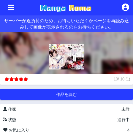
サーバーが過負荷のため、お待ちいただくかページを再読み込
みして画像が表示されるのをお待ちください。
10
/
10
(
1
)
作品を読む
作家
未詳
状態
進行中
お気に入り
4