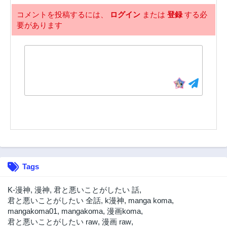
第32話
第31話
2年前
2年前
コメントを投稿するには、
ログイン
または
登録
する必
要があります
第30話
第29話
2年前
2年前
第28話
第27話
2年前
2年前
第26話
第25話
2年前
2年前
第24話
第23話
2年前
2年前
第22話
第21話
2年前
2年前
第20話
第19話
Tags
2年前
2年前
第18話
第17話
K-漫神
,
漫神
,
君と悪いことがしたい 話
,
2年前
2年前
君と悪いことがしたい 全話
,
k漫神
,
manga koma
,
mangakoma01
,
mangakoma
,
漫画koma
,
第16話
第15話
君と悪いことがしたい raw
,
漫画 raw
,
2年前
2年前