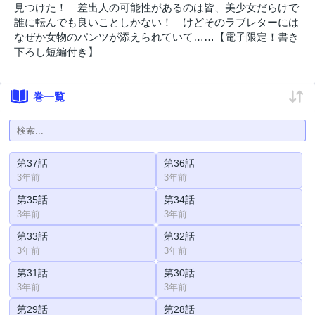
見つけた！ 差出人の可能性があるのは皆、美少女だらけで
誰に転んでも良いことしかない！ けどそのラブレターには
なぜか女物のパンツが添えられていて……【電子限定！書き
下ろし短編付き】
巻一覧
第37話
第36話
3年前
3年前
第35話
第34話
3年前
3年前
第33話
第32話
3年前
3年前
第31話
第30話
3年前
3年前
第29話
第28話