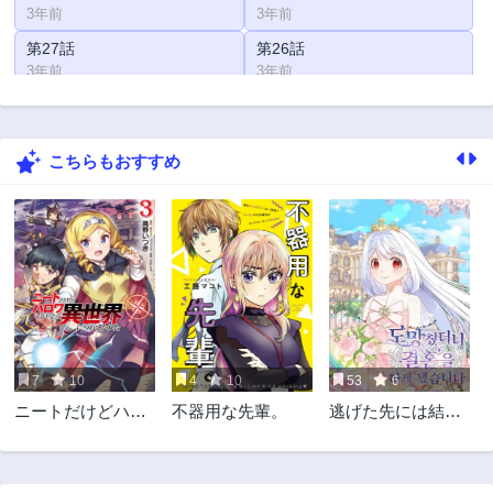
3年前
3年前
第27話
第26話
3年前
3年前
第25話
第24話
3年前
3年前
こちらもおすすめ
第23話
第20話
3年前
3年前
第19話
第18話
3年前
3年前
第17話
第16話
3年前
3年前
第15話
第14話
3年前
3年前
7
10
4
10
53
6
第13話
第12話
ニートだけどハロ
不器用な先輩。
逃げた先には結婚
3年前
3年前
ワにいったら異世
が待っていました
第11話
第10話
界につれてかれた
3年前
3年前