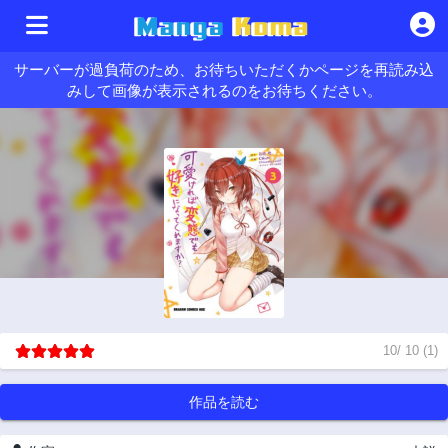
サーバーが過負荷のため、お待ちいただくかページを再読み込
みして画像が表示されるのをお待ちください。
10
/
10
(
1
)
作品を読む