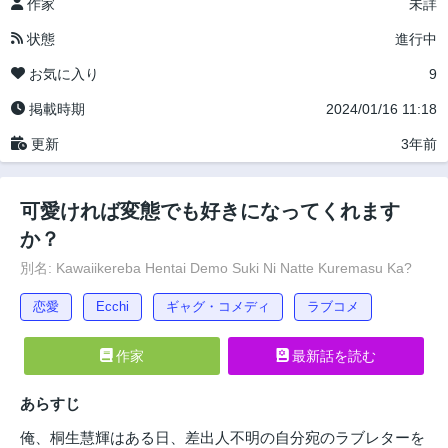
作家
未詳
状態
進行中
お気に入り
9
掲載時期
2024/01/16 11:18
更新
3年前
可愛ければ変態でも好きになってくれます
か？
別名: Kawaiikereba Hentai Demo Suki Ni Natte Kuremasu Ka?
恋愛
Ecchi
ギャグ・コメディ
ラブコメ
作家
最新話を読む
あらすじ
俺、桐生慧輝はある日、差出人不明の自分宛のラブレターを