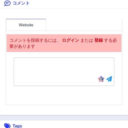
コメント
第9話
第8話
3年前
3年前
第7話
第6話
3年前
3年前
Website
第5話
第4話
3年前
3年前
コメントを投稿するには、
ログイン
または
登録
する必
要があります
第4.2話
第3話
3年前
3年前
第2話
第1話
3年前
3年前
Tags