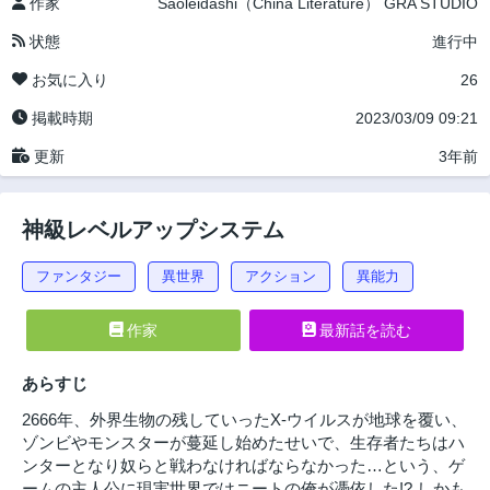
作家
Saoleidashi（China Literature）
GRA STUDIO
状態
進行中
お気に入り
26
掲載時期
2023/03/09 09:21
更新
3年前
神級レベルアップシステム
ファンタジー
異世界
アクション
異能力
作家
最新話を読む
あらすじ
2666年、外界生物の残していったX-ウイルスが地球を覆い、
ゾンビやモンスターが蔓延し始めたせいで、生存者たちはハ
ンターとなり奴らと戦わなければならなかった…という、ゲ
ームの主人公に現実世界ではニートの俺が憑依した!? しかも