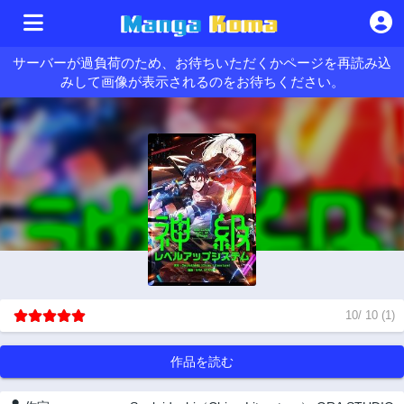
サーバーが過負荷のため、お待ちいただくかページを再読み込
みして画像が表示されるのをお待ちください。
10
/
10
(
1
)
作品を読む