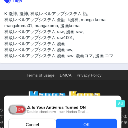
Tags
3年前
3年前
42話
41話
K-漫神
,
漫神
,
神級レベルアップシステム 話
,
3年前
3年前
神級レベルアップシステム 全話
,
k漫神
,
manga koma
,
mangakoma01
,
mangakoma
,
漫画koma
,
40話
39話
神級レベルアップシステム raw
,
漫画 raw
,
3年前
3年前
神級レベルアップシステム raw1001
,
38話
37話
神級レベルアップシステム 漫画
,
3年前
3年前
神級レベルアップシステム 漫画raw
,
神級レベルアップシステム 漫画 raw
,
漫画コマ
,
漫画 コマ
,
36話
35話
3年前
3年前
34話
33話
Terms of usage
DMCA
Privacy Policy
3年前
3年前
32話
31話
3年前
3年前
>
30話
29話
3年前
3年前
ウェブサイト上のすべての情報と画像は、インターネット上で収集されま
28話
27話
す。 このウェブサイトの情報については、所有していないか、責任を負いま
3年前
3年前
せん。 個人や組織に影響を与える場合は、必要に応じて、すぐに検討して削