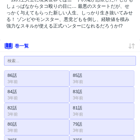
しょっぱなからタコ殴りの目に… 最悪のスタートだが、せ
っかく与えてもらった新しい人生、しっかり生き抜いてみせ
る！ ゾンビやモンスター、悪党どもを倒し、経験値を積み
強力なスキルが使える正式ハンターになれるだろうか!?
巻一覧
86話
85話
3年前
3年前
84話
83話
3年前
3年前
82話
81話
3年前
3年前
80話
79話
3年前
3年前