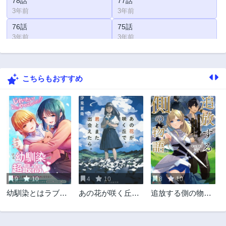
78話
77話
3年前
3年前
76話
75話
3年前
3年前
74話
73話
3年前
3年前
こちらもおすすめ
72話
71話
3年前
3年前
70話
69話
3年前
3年前
68話
67話
3年前
3年前
66話
65話
3年前
3年前
9
10
4
10
8
10
64話
63話
幼馴染とはラブコ
あの花が咲く丘
追放する側の物語
3年前
3年前
メにならない
で、君とまた出会
仲間を追放したら
62話
61話
えたら。
パーティーが弱体
3年前
3年前
化したけど、世界