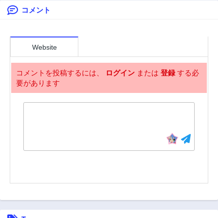
一を目指します。
コメント
60話
59話
3年前
3年前
58話
57話
3年前
3年前
Website
56話
55話
3年前
3年前
コメントを投稿するには、
ログイン
または
登録
する必
要があります
54話
53話
3年前
3年前
52話
51話
3年前
3年前
50話
49話
3年前
3年前
48話
47話
3年前
3年前
46話
45話
3年前
3年前
44話
43話