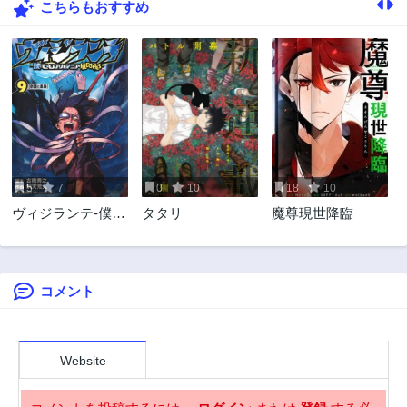
こちらもおすすめ
18話
17話
3年前
3年前
16話
15話
3年前
3年前
14話
13話
3年前
3年前
12話
11話
3年前
3年前
5
7
0
10
18
10
10話
9話
ヴィジランテ-僕の
タタリ
魔尊現世降臨
3年前
3年前
ヒーローアカデミ
8話
7話
ア ILLEGALS-
3年前
3年前
コメント
6話
5話
3年前
3年前
4話
3話
3年前
3年前
Website
2話
1話
3年前
3年前