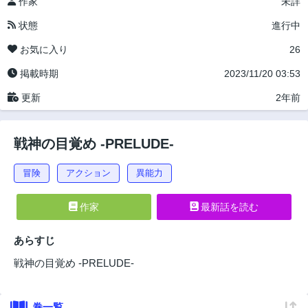
作家
未詳
状態
進行中
お気に入り
26
掲載時期
2023/11/20 03:53
更新
2年前
戦神の目覚め ‐PRELUDE‐
冒険
アクション
異能力
作家
最新話を読む
あらすじ
戦神の目覚め ‐PRELUDE‐
巻一覧