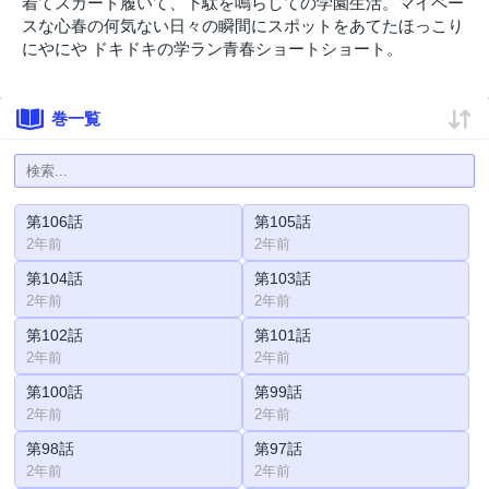
着てスカート履いて、下駄を鳴らしての学園生活。マイペー
スな心春の何気ない日々の瞬間にスポットをあてたほっこり
にやにや ドキドキの学ラン青春ショートショート。
巻一覧
第106話
第105話
2年前
2年前
第104話
第103話
2年前
2年前
第102話
第101話
2年前
2年前
第100話
第99話
2年前
2年前
第98話
第97話
2年前
2年前