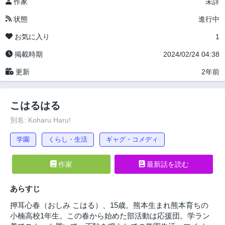
作家
未詳
状態
進行中
お気に入り
1
掲載時期
2024/02/24 04:38
更新
2年前
こはるはる
別名: Koharu Haru!
学園
くらし・生活
ギャグ・コメディ
作家
最新話を読む
あらすじ
押耳心春（おしみ こはる）、15歳。熊本生まれ熊本育ちの
小楠高校1年生。この春から始めた部活動は応援団。学ラン