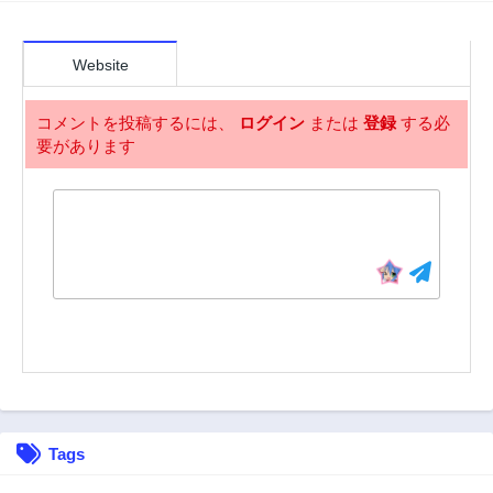
2年前
2年前
第78話
第77話
2年前
2年前
Website
第76話
第75話
2年前
2年前
コメントを投稿するには、
ログイン
または
登録
する必
要があります
第74話
第73話
2年前
2年前
第72話
第71話
2年前
2年前
第70話
第69話
2年前
2年前
第68話
第67話
2年前
2年前
第66話
第65話
2年前
2年前
第64話
第63話
Tags
2年前
2年前