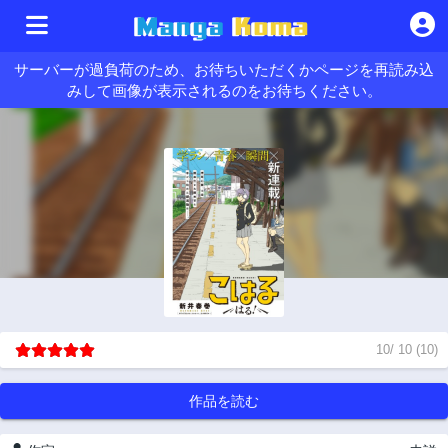
サーバーが過負荷のため、お待ちいただくかページを再読み込
みして画像が表示されるのをお待ちください。
10
/
10
(
10
)
作品を読む