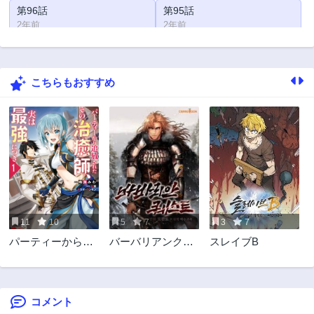
第96話
第95話
2年前
2年前
第94話
第93話
2年前
2年前
こちらもおすすめ
第92話
第91話
2年前
2年前
第90話
第89話
2年前
2年前
第88話
第87話
2年前
2年前
第86話
第85話
2年前
2年前
11
10
5
7
3
7
第84話
第83話
パーティーから追
バーバリアンクエ
スレイブB
2年前
2年前
放されたその治癒
スト
第82話
第81話
師、実は最強につ
2年前
2年前
き
コメント
第80話
第79話