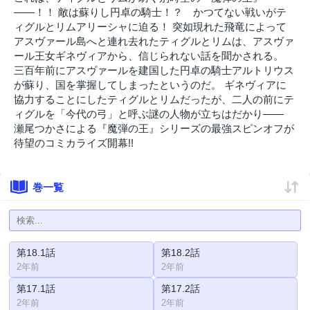
――！！ 敵は蘇りし円卓の騎士！？ かつてない戦いがテ
ィグルとリムアリーシャに迫る！ 突如現れた飛竜によって
アスヴァール島へと連れ去れたティグルとリムは、アスヴァ
ール王女ギネヴィアから、信じられない話を聞かされる。
三百年前にアスヴァールを建国した円卓の騎士アルトリウス
が蘇り、国を掌握してしまったというのだ。 ギネヴィアに
協力することにしたティグルとリムだったが、二人の前にテ
ィグルを「今代の弓」と呼ぶ謎の人物が立ちはだかり――
瀬尾つかさによる『魔弾の王』シリーズの最強スピンオフが
待望のコミカライズ開幕!!
巻一覧
第18.1話
第18.2話
2年前
2年前
第17.1話
第17.2話
2年前
2年前