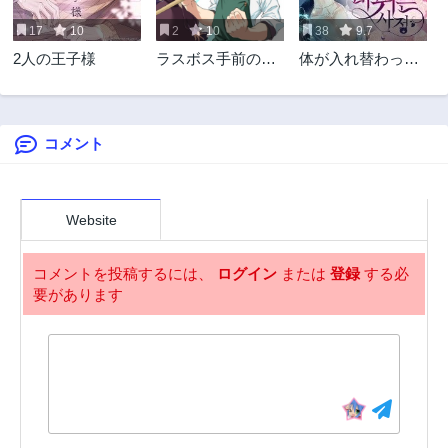
2年前
2年前
17
10
2
10
38
9.7
第9.2話
第8.1話
2人の王子様
ラスボス手前のイ
体が入れ替わった
2年前
2年前
ナリ荘～最強大家
事情
第8.2話
第7.1話
さん付いて〼～
2年前
2年前
コメント
第7.2話
第7.3話
2年前
2年前
第6.1話
第6.2話
2年前
2年前
Website
第5.1話
第5.15話
2年前
2年前
コメントを投稿するには、
ログイン
または
登録
する必
要があります
第5.2話
第4.1話
2年前
2年前
第4.2話
第3.1話
2年前
2年前
第3.2話
第3.3話
2年前
2年前