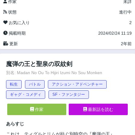
作家
未詳
状態
進行中
お気に入り
2
掲載時期
2024/02/24 11:19
更新
2年前
魔弾の王と聖泉の双紋剣
別名: Madan No Ou To Hijiri Izumi No Sou Monken
転生
バトル
アクション・アドベンチャー
ギャグ・コメディ
SF・ファンタジー
作家
最新話を読む
あらすじ
これは、ティグルとリムが紡ぐ別時空の『魔弾の王』