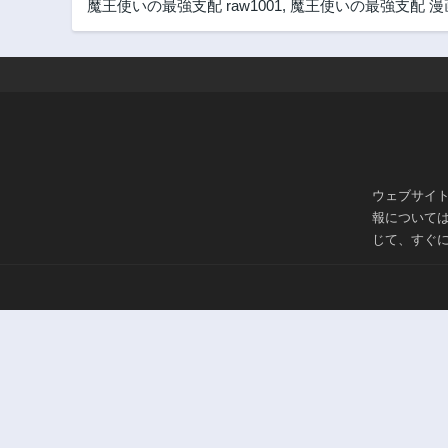
魔王使いの最強支配 raw1001
,
魔王使いの最強支配 漫
ウェブサイ
報について
じて、すぐ