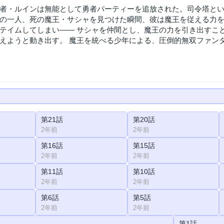
者・ルインは無能として勇者パーティーを追放された。司令塔とい
の一人、死の魔王・サシャを見つけた瞬間、彼は魔王を従える力を
テイムしてしまい―― サシャを仲間とし、魔王の力を引き出すこ
えようと動き出す。 魔王を統べる少年による、圧倒的無双ファンタ
第21話
第20話
2年前
2年前
第16話
第15話
2年前
2年前
第11話
第10話
2年前
2年前
第6話
第5話
2年前
2年前
第1話