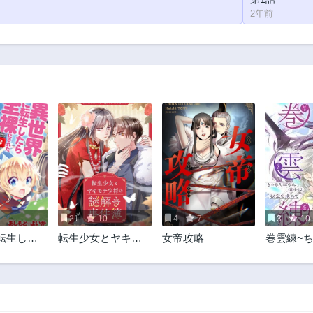
2年前
21
10
4
7
3
10
転生した
転生少女とヤキモ
女帝攻略
巻雲練~
された
チ少将の謎解き事
らん道士
件簿
求めて~