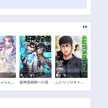
14
3.3
4
6
ちゃらんぽ
超神道術師への道
ふたりソロキャン
は秘宝を
プ