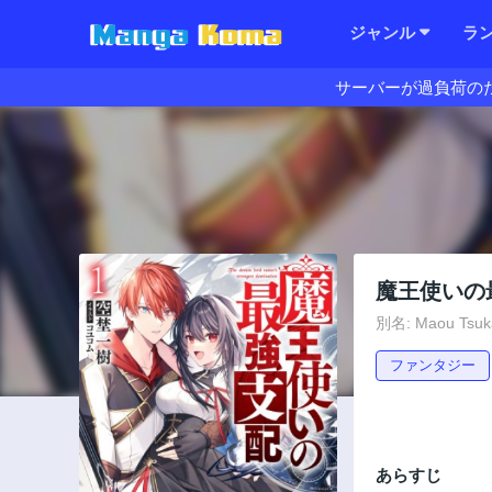
ジャンル
ラ
サーバーが過負荷の
魔王使いの
別名: Maou Tsuka
ファンタジー
あらすじ