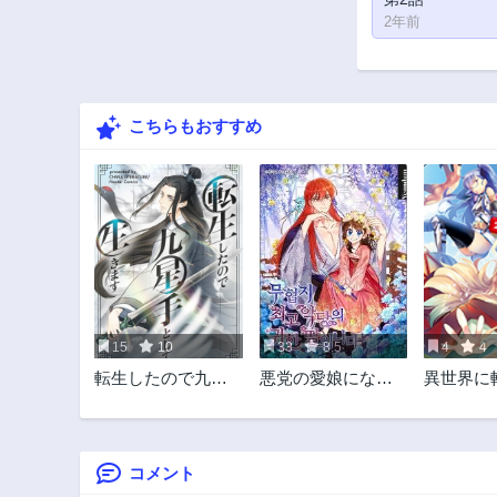
2年前
こちらもおすすめ
15
10
33
8.5
4
4
転生したので九星
悪党の愛娘になり
異世界に
手として生きます
ました
ら全裸に
コメント