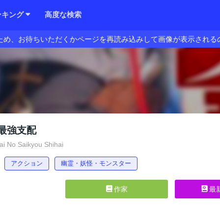
ンキング
高度な検索
ため、お待ちいただくかページを再読み込みして画像が表示される
最強支配
i No Saikyou Shihai
アクション
幽霊・妖怪・モンスター
作家
最