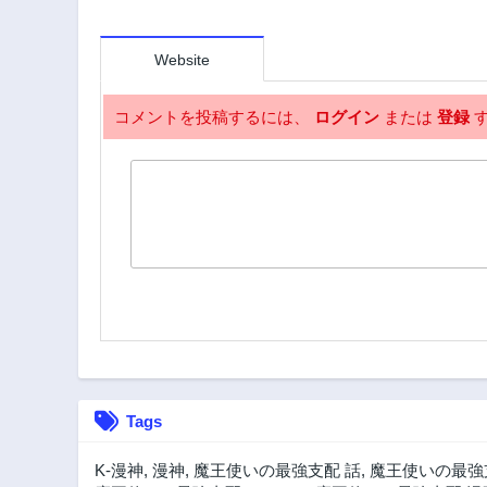
Website
コメントを投稿するには、
ログイン
または
登録
す
Tags
K-漫神
,
漫神
,
魔王使いの最強支配 話
,
魔王使いの最強