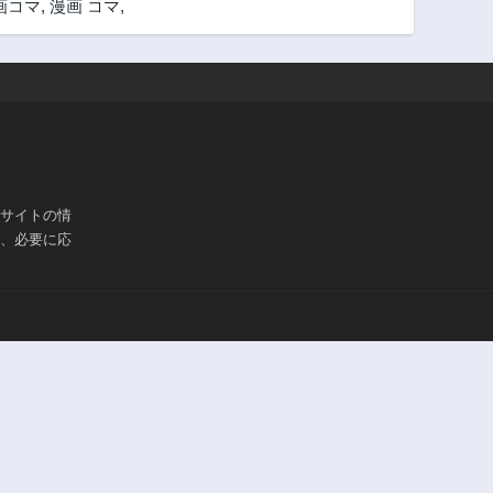
画コマ
,
漫画 コマ
,
ブサイトの情
は、必要に応