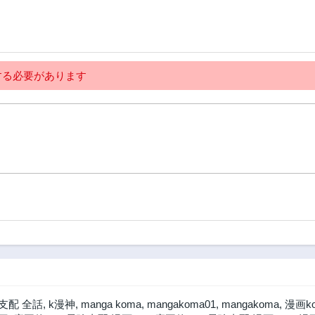
る必要があります
支配 全話
,
k漫神
,
manga koma
,
mangakoma01
,
mangakoma
,
漫画k