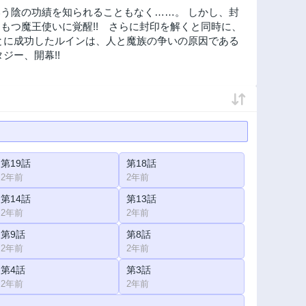
う陰の功績を知られることもなく……。 しかし、封
もつ魔王使いに覚醒!! さらに封印を解くと同時に、
とに成功したルインは、人と魔族の争いの原因である
ジー、開幕!!
第19話
第18話
2年前
2年前
第14話
第13話
2年前
2年前
第9話
第8話
2年前
2年前
第4話
第3話
2年前
2年前