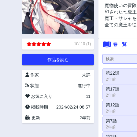
魔物使いの冒険
印された七魔王
魔王・サシャを
全ての魔王を従
10
/
10
(
1
)
巻一覧
作品を読む
第22話
作家
未詳
2年前
状態
進行中
第17話
2年前
お気に入り
11
第12話
掲載時期
2024/02/24 08:57
2年前
更新
2年前
第7話
2年前
第2話