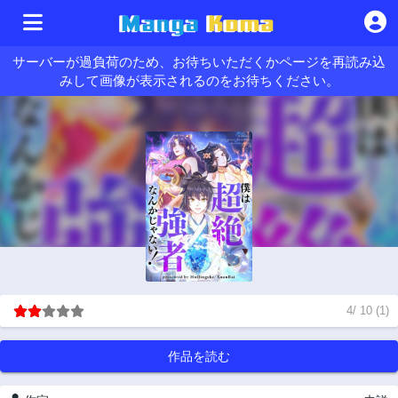
サーバーが過負荷のため、お待ちいただくかページを再読み込
みして画像が表示されるのをお待ちください。
4
/
10
(
1
)
作品を読む