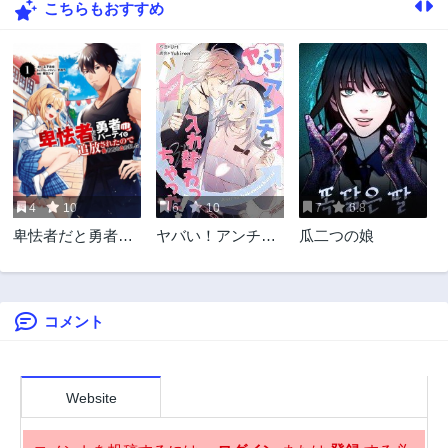
こちらもおすすめ
71話
70話
3年前
3年前
69話
68話
3年前
3年前
67話
66話
3年前
3年前
65話
64話
3年前
3年前
4
10
6
10
7
6.8
63話
62話
卑怯者だと勇者パ
ヤバい！アンチと
瓜二つの娘
3年前
3年前
ーティを追放され
入れ替わっちゃっ
61話
60話
たので働くことを
た！
3年前
3年前
止めました
コメント
59話
58話
3年前
3年前
57話
56話
3年前
3年前
Website
55話
54話
3年前
3年前