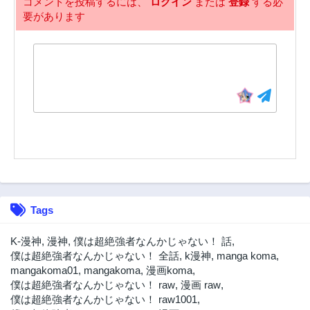
コメントを投稿するには、
ログイン
または
登録
する必
要があります
53話
52話
3年前
3年前
51話
50話
3年前
3年前
49話
48話
3年前
3年前
47話
46話
3年前
3年前
45話
44話
3年前
3年前
43話
42話
Tags
3年前
3年前
41話
40話
K-漫神
,
漫神
,
僕は超絶強者なんかじゃない！ 話
,
3年前
3年前
僕は超絶強者なんかじゃない！ 全話
,
k漫神
,
manga koma
,
mangakoma01
,
mangakoma
,
漫画koma
,
39話
38話
僕は超絶強者なんかじゃない！ raw
,
漫画 raw
,
3年前
3年前
僕は超絶強者なんかじゃない！ raw1001
,
37話
36話