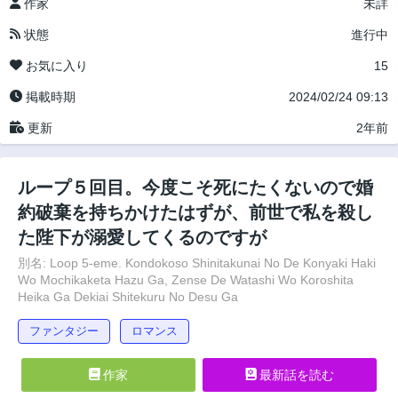
作家
未詳
状態
進行中
お気に入り
15
掲載時期
2024/02/24 09:13
更新
2年前
ループ５回目。今度こそ死にたくないので婚
約破棄を持ちかけたはずが、前世で私を殺し
た陛下が溺愛してくるのですが
別名: Loop 5-eme. Kondokoso Shinitakunai No De Konyaki Haki
Wo Mochikaketa Hazu Ga, Zense De Watashi Wo Koroshita
Heika Ga Dekiai Shitekuru No Desu Ga
ファンタジー
ロマンス
作家
最新話を読む