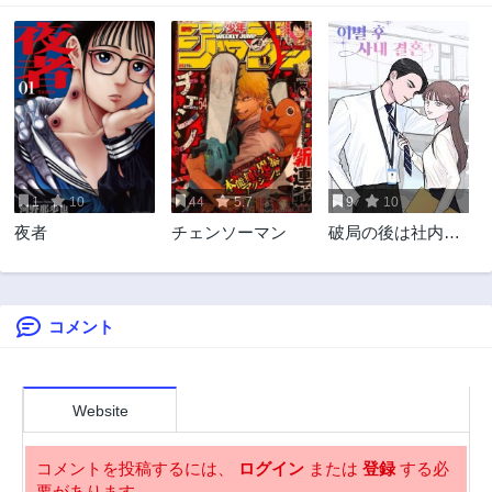
1
10
44
5.7
9
10
夜者
チェンソーマン
破局の後は社内結
婚
コメント
Website
コメントを投稿するには、
ログイン
または
登録
する必
要があります